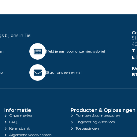
Co
bij ons in Tiel
St
40
T
gen
Meld je aan voor onze nieuwsbrief
E
i
K
op
Stuur ons een e-mail
B
Informatie
Producten & Oplossingen
Onze merken
Pompen & compressoren
FAQ
Engineering & services
Kennisbank
Toepassingen
Algemene voorwaarden