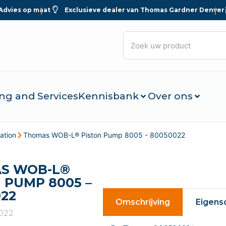
Advies op maat
Exclusieve dealer van Thomas Gardner Denver
ng and Services
Kennisbank
Over ons
ation
Thomas WOB-L® Piston Pump 8005 - 80050022
S WOB-L®
 PUMP 8005 –
22
Omschrijving
Eigens
022