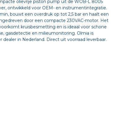
pacte olievrije piston pump uit de WOB-L 8005
er, ontwikkeld voor OEM- en instrumentintegratie.
min, bouwt een overdruk op tot 2,5 bar en haalt een
angedreven door een compacte 230VAC-motor. Het
 voorkomt kruisbesmetting en is ideaal voor schone
e, gasdetectie en milieumonitoring. Olmia is
dealer in Nederland. Direct uit voorraad leverbaar.