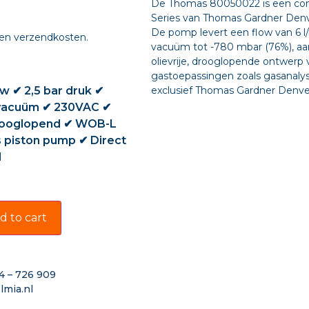
De Thomas 80050022 is een com
Series van Thomas Gardner Denv
De pomp levert een flow van 6 l/
 en verzendkosten.
vacuüm tot -780 mbar (76%), a
olievrije, drooglopende ontwerp
gastoepassingen zoals gasanalys
ow ✔ 2,5 bar druk ✔
exclusief Thomas Gardner Denver 
vacuüm ✔ 230VAC ✔
 drooglopend ✔ WOB-L
 piston pump ✔ Direct
d
d to cart
4 – 726 909
lmia.nl