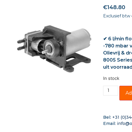
€
148.80
Exclusief btw
✔ 6 l/min fl
-780 mbar 
Olievrij &
8005 Series
uit voorraa
In stock
Ad
Bel:
+31 (0)34
Email:
info@o