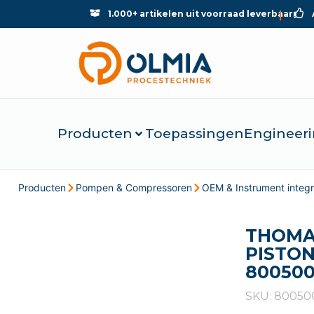
1.000+ artikelen uit voorraad leverbaar
Producten
Toepassingen
Engineeri
Producten
Pompen & Compressoren
OEM & Instrument integr
THOMA
PISTON
800500
SKU: 80050