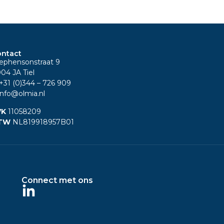
ntact
ephensonstraat 9
04 JA Tiel
+31 (0)344
– 726 909
nfo@olmia.nl
VK
11058209
TW
NL819918957B01
Connect met ons