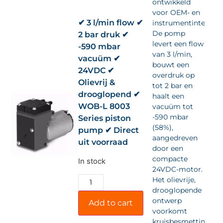
ontwikkeld
voor OEM- en
✔ 3 l/min flow ✔
instrumentintegrati
De pomp
2 bar druk ✔
levert een flow
-590 mbar
van 3 l/min,
vacuüm ✔
bouwt een
24VDC ✔
overdruk op
Olievrij &
tot 2 bar en
drooglopend ✔
haalt een
WOB-L 8003
vacuüm tot
-590 mbar
Series piston
(58%),
pump ✔ Direct
aangedreven
uit voorraad
door een
compacte
In stock
24VDC-motor.
Het olievrije,
drooglopende
ontwerp
Add to cart
voorkomt
kruisbesmetting