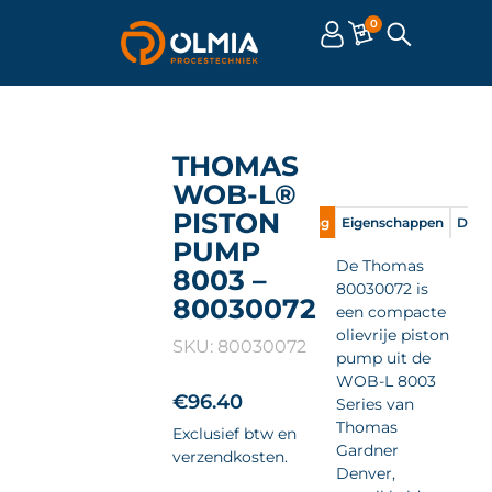
0
THOMAS
WOB-L®
PISTON
Omschrijving
Eigenschappen
Doc
PUMP
De Thomas
8003 –
80030072 is
80030072
een compacte
olievrije piston
SKU: 80030072
pump uit de
WOB-L 8003
€
96.40
Series van
Thomas
Exclusief btw en
Gardner
verzendkosten.
Denver,