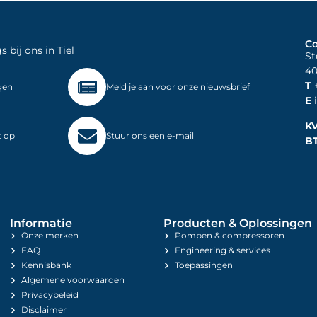
Co
bij ons in Tiel
St
40
T
+
gen
Meld je aan voor onze nieuwsbrief
E
i
K
t op
Stuur ons een e-mail
B
Informatie
Producten & Oplossingen
Onze merken
Pompen & compressoren
FAQ
Engineering & services
Kennisbank
Toepassingen
Algemene voorwaarden
Privacybeleid
Disclaimer