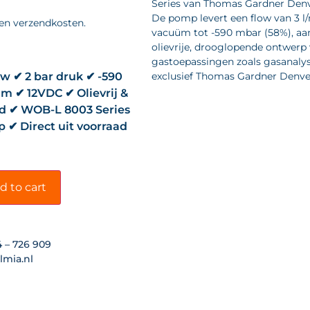
Series van Thomas Gardner Denv
De pomp levert een flow van 3 l/
 en verzendkosten.
vacuüm tot -590 mbar (58%), a
olievrije, drooglopende ontwerp
gastoepassingen zoals gasanalys
ow ✔ 2 bar druk ✔ -590
exclusief Thomas Gardner Denver 
 ✔ 12VDC ✔ Olievrij &
d ✔ WOB-L 8003 Series
 ✔ Direct uit voorraad
d to cart
4 – 726 909
lmia.nl