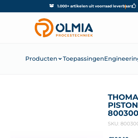
1.000+ artikelen uit voorraad leverbaar
Producten
Toepassingen
Engineerin
THOMA
PISTON
80030
SKU: 80030