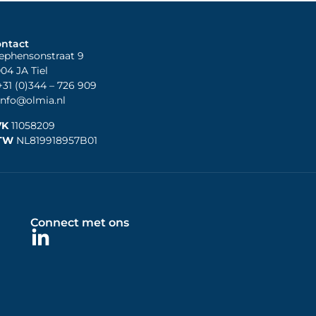
ntact
ephensonstraat 9
04 JA Tiel
31 (0)344
– 726 909
nfo@olmia.nl
VK
11058209
TW
NL819918957B01
Connect met ons