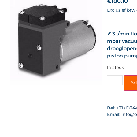
€
100.10
Exclusief btw
✔ 3 l/min fl
mbar vacuüm
drooglopen
piston pump
In stock
Ad
Bel:
+31 (0)34
Email:
info@o