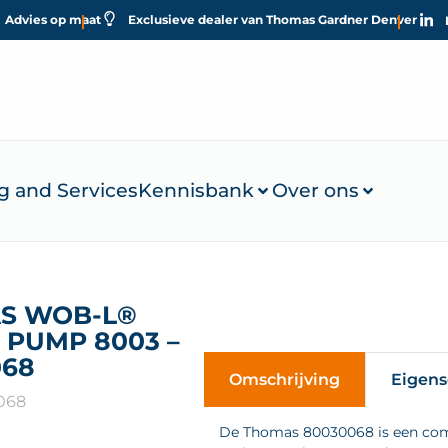
Advies op maat
Exclusieve dealer van Thomas Gardner Denver
g and Services
Kennisbank
Over ons
S WOB-L®
 PUMP 8003 –
068
Omschrijving
Eigen
068
De Thomas 80030068 is een com