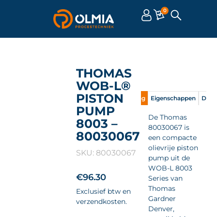
0
THOMAS
WOB-L®
PISTON
Omschrijving
Eigenschappen
Doc
PUMP
De Thomas
8003 –
80030067 is
80030067
een compacte
olievrije piston
SKU: 80030067
pump uit de
WOB-L 8003
€
96.30
Series van
Thomas
Exclusief btw en
Gardner
verzendkosten.
Denver,