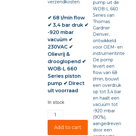
verzendkosten.
pump uit de
WOB-L 660
Series van
✔ 68 l/min flow
Thomas
✔ 3,4 bar druk ✔
Gardner
-920 mbar
Denver,
vacuüm ✔
ontwikkeld
230VAC ✔
voor OEM- en
instrumentintegratie
Olievrij &
De pomp
drooglopend ✔
levert een
WOB-L 660
flow van 68
Series piston
l/min, bouwt
pump ✔ Direct
een overdruk
uit voorraad
op tot 3,4 bar
en haalt een
In stock
vacuüm tot
-920 mbar
(90%),
aangedreven
Add to cart
door een