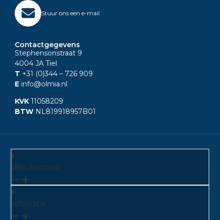
Stuur ons een e-mail
Contactgegevens
Stephensonstraat 9
4004 JA Tiel
T
+31 (0)344
– 726 909
E
info@olmia.nl
KVK
11058209
BTW
NL819918957B01
Mijn Account
Infomatie