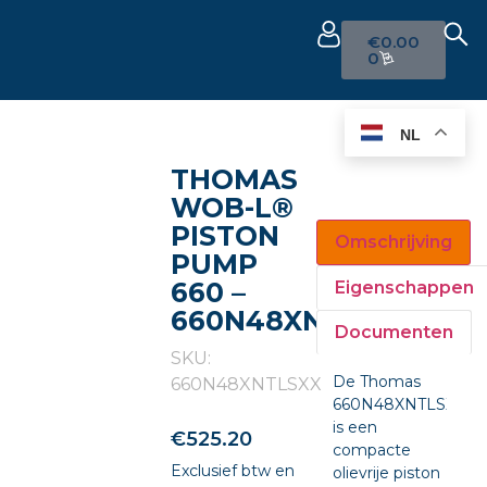
€
0.00
0
NL
THOMAS
WOB-L®
PISTON
Omschrijving
PUMP
660 –
Eigenschappen
660N48XNTLSXX
Documenten
SKU:
De Thomas
660N48XNTLSXX
660N48XNTLSXX
is een
€
525.20
compacte
Exclusief btw en
olievrije piston