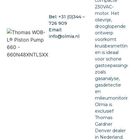
compacte
230VAC-
motor. Het
Bel:
+31 (0)344 –
olievrije,
726 909
drooglopende
Email:
ontwerp
info@olmia.nl
voorkomt
kruisbesmetting
en is ideaal
voor schone
gastoepassingen
zoals
gasanalyse,
gasdetectie
en
milieumonitoring.
Olmia is
exclusief
Thomas
Gardner
Denver dealer
in Nederland.