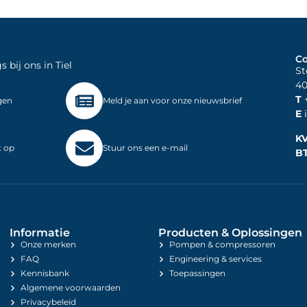
Co
bij ons in Tiel
St
40
T
+
gen
Meld je aan voor onze nieuwsbrief
E
i
K
t op
Stuur ons een e-mail
B
Informatie
Producten & Oplossingen
Onze merken
Pompen & compressoren
FAQ
Engineering & services
Kennisbank
Toepassingen
Algemene voorwaarden
Privacybeleid