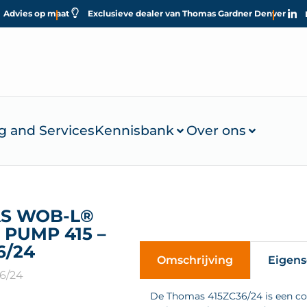
Advies op maat
Exclusieve dealer van Thomas Gardner Denver
g and Services
Kennisbank
Over ons
S WOB-L®
 PUMP 415 –
6/24
Omschrijving
Eigen
6/24
De Thomas 415ZC36/24 is een co