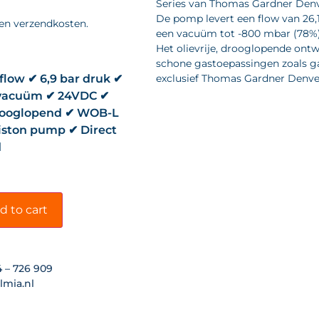
Series van Thomas Gardner Denv
De pomp levert een flow van 26,1
 en verzendkosten.
een vacuüm tot -800 mbar (78%
Het olievrije, drooglopende ont
schone gastoepassingen zoals ga
 flow ✔ 6,9 bar druk ✔
exclusief Thomas Gardner Denver 
vacuüm ✔ 24VDC ✔
drooglopend ✔ WOB-L
piston pump ✔ Direct
d
d to cart
4 – 726 909
lmia.nl