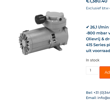
€
1,380.40
Exclusief btw
✔ 26,1 l/min
-800 mbar 
Olievrij & 
415 Series 
uit voorraa
In stock
Ad
Bel:
+31 (0)34
Email:
info@o