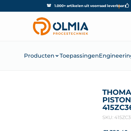
1.000+ artikelen uit voorraad leverbaar
Producten
Toepassingen
Engineerin
THOMA
PISTON
415ZC3
SKU: 415ZC3