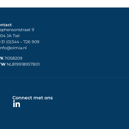
ntact
ephensonstraat 9
04 JA Tiel
31 (0)344
– 726 909
nfo@olmia.nl
VK
11058209
TW
NL819918957B01
Connect met ons