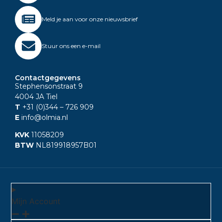
Meld je aan voor onze nieuwsbrief
Stuur ons een e-mail
Contactgegevens
Stephensonstraat 9
4004 JA Tiel
T
+31 (0)344
– 726 909
E
info@olmia.nl
KVK
11058209
BTW
NL819918957B01
Mijn Account