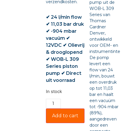
verzendkosten.
pump uit de
WOB-L 309
Series van
✔ 24 l/min flow
Thomas
✔ 11,03 bar druk
Gardner
✔ -904 mbar
Denver,
vacuüm ✔
ontwikkeld
12VDC ✔ Olievrij
voor OEM- en
instrumentintegratie
& drooglopend
De pomp
✔ WOB-L 309
levert een
Series piston
flow van 24
pump ✔ Direct
l/min, bouwt
uit voorraad
een overdruk
op tot 11,03
In stock
bar en haalt
een vacuüm
tot -904 mbar
(89%),
Add to cart
aangedreven
door een