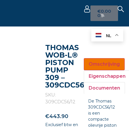
€
0.00
0
NL
THOMAS
WOB-L®
PISTON
Omschrijving
PUMP
309 –
Eigenschappen
309CDC56/12
Documenten
SKU:
De Thomas
309CDC56/12
309CDC56/12
is een
€
443.90
compacte
Exclusief btw en
olievrije piston