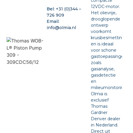
compacte
12VDC-motor.
Bel:
+31 (0)344 –
Het olievrije,
726 909
drooglopende
Email:
ontwerp
info@olmia.nl
voorkomt
kruisbesmetting
en is ideaal
voor schone
gastoepassingen
zoals
gasanalyse,
gasdetectie
en
milieumonitoring.
Olmia is
exclusief
Thomas
Gardner
Denver dealer
in Nederland.
Direct uit