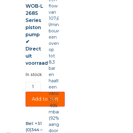
WOB-L
flow
van
2685
107,6
Series
l/min,
piston
bouwt
pump
een
✔
overdruk
Direct
op
uit
tot
8,3
voorraad
bar
In stock
en
haalt
een
vacuüm
Add to cart
tot
-935
mbar
(92%),
Bel:
+31
aangedreven
(0)344 –
door