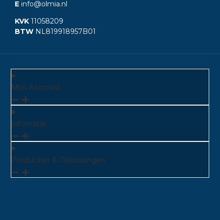
E
info@olmia.nl
KVK
11058209
BTW
NL819918957B01
Mijn Account
Infomatie
Producten & Oplossingen