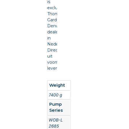
is
exclusief
Thomas
Gardner
Denver
dealer
in
Nederland.
Direct
uit
voorraad
leverbaar.
Weight
7400 g
Pump
Series
WOB-L
2685