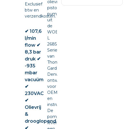
olievrije
Exclusief
piston
btw en
pump
verzendkosten.
uit
de
✔ 107,6
WOB-
l/min
L
2685
flow ✔
Series
8,3 bar
van
druk ✔
Thomas
-935
Gardner
mbar
Denver,
vacuüm
ontwikkeld
✔
voor
OEM-
230VAC
en
✔
instrumentintegratie.
Olievrij
De
&
pomp
drooglopend
levert
✔
een