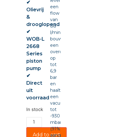
levert
✔
een
Olievrij
flow
&
van
drooglopend
88
✔
l/min,
WOB-L
bouwt
een
2668
overdruk
Series
op
piston
tot
pump
6,9
✔
bar
Direct
en
uit
haalt
een
voorraad
vacuüm
In stock
tot
-930
mbar
(91%),
Add to cart
aangedreven