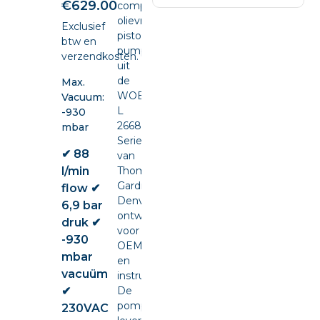
€
629.00
compacte
olievrije
Exclusief
piston
btw en
pump
verzendkosten.
uit
de
Max.
WOB-
Vacuum:
L
-930
2668
mbar
Series
✔ 88
van
l/min
Thomas
Gardner
flow ✔
Denver,
6,9 bar
ontwikkeld
druk ✔
voor
-930
OEM-
mbar
en
vacuüm
instrumentintegratie.
✔
De
pomp
230VAC