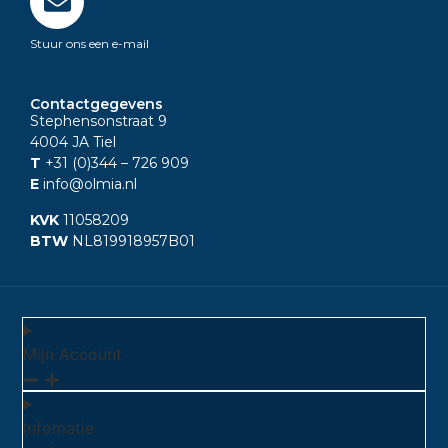
Stuur ons een e-mail
Contactgegevens
Stephensonstraat 9
4004 JA Tiel
T
+31 (0)344
– 726 909
E
info@olmia.nl
KVK
11058209
BTW
NL819918957B01
Mijn Account
Infomatie