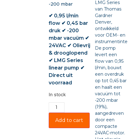
LMG Series
-200 mbar
van Thomas
✔ 0,95 l/min
Gardner
Denver,
flow ✔ 0,45 bar
ontwikkeld
druk ✔ -200
voor OEM- en
mbar vacuüm ✔
instrumentintegratie
24VAC ✔ Olievrij
De pomp
& drooglopend
levert een
✔ LMG Series
flow van 0,95
linear pump ✔
l/min, bouwt
een overdruk
Direct uit
op tot 0,45 bar
voorraad
en haalt een
vacuüm tot
In stock
-200 mbar
(19%),
aangedreven
door een
Add to cart
compacte
24VAC-motor.