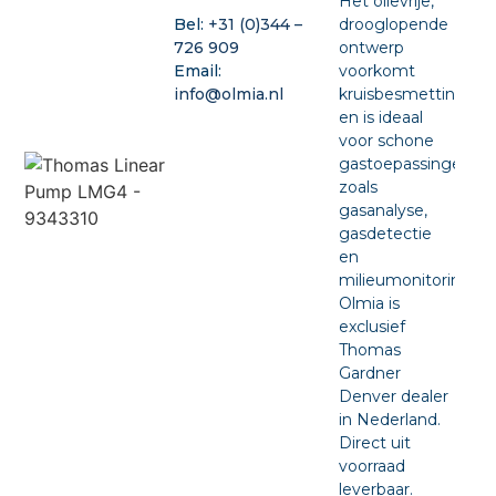
Het olievrije,
drooglopende
Bel:
+31 (0)344 –
ontwerp
726 909
voorkomt
Email:
kruisbesmetting
info@olmia.nl
en is ideaal
voor schone
gastoepassingen
zoals
gasanalyse,
gasdetectie
en
milieumonitoring.
Olmia is
exclusief
Thomas
Gardner
Denver dealer
in Nederland.
Direct uit
voorraad
leverbaar.