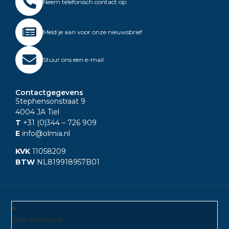
Neem telefonisch contact op
Meld je aan voor onze nieuwsbrief
Stuur ons een e-mail
Contactgegevens
Stephensonstraat 9
4004 JA Tiel
T
+31 (0)344
– 726 909
E
info@olmia.nl
KVK
11058209
BTW
NL819918957B01
Mijn Account