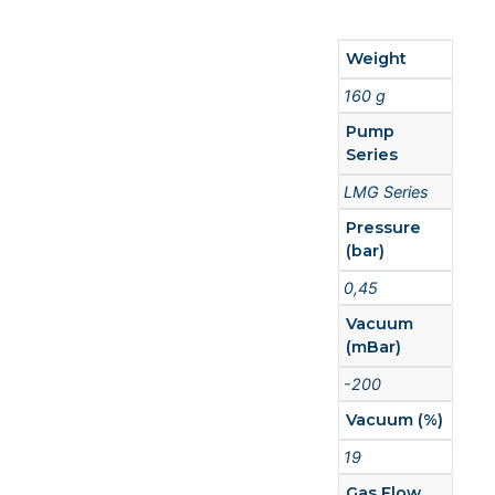
Weight
160 g
Pump
Series
LMG Series
Pressure
(bar)
0,45
Vacuum
(mBar)
-200
Vacuum (%)
19
Gas Flow