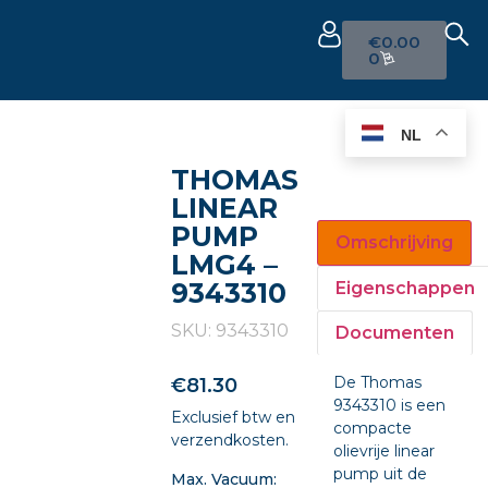
€
0.00
0
NL
THOMAS
LINEAR
PUMP
Omschrijving
LMG4 –
9343310
Eigenschappen
SKU: 9343310
Documenten
De Thomas
€
81.30
9343310 is een
Exclusief btw en
compacte
verzendkosten.
olievrije linear
pump uit de
Max. Vacuum: