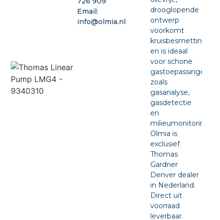
726 909
drooglopende
Email:
ontwerp
info@olmia.nl
voorkomt
kruisbesmetting
en is ideaal
voor schone
gastoepassingen
zoals
gasanalyse,
gasdetectie
en
milieumonitoring.
Olmia is
exclusief
Thomas
Gardner
Denver dealer
in Nederland.
Direct uit
voorraad
leverbaar.