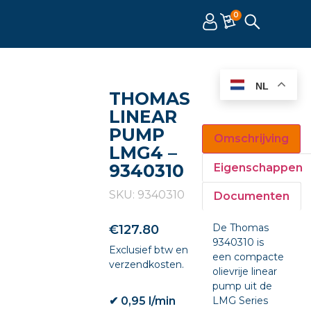
0
NL
THOMAS
LINEAR
PUMP
Omschrijving
LMG4 –
9340310
Eigenschappen
SKU: 9340310
Documenten
De Thomas
€
127.80
9340310 is
Exclusief btw en
een compacte
verzendkosten.
olievrije linear
pump uit de
✔ 0,95 l/min
LMG Series