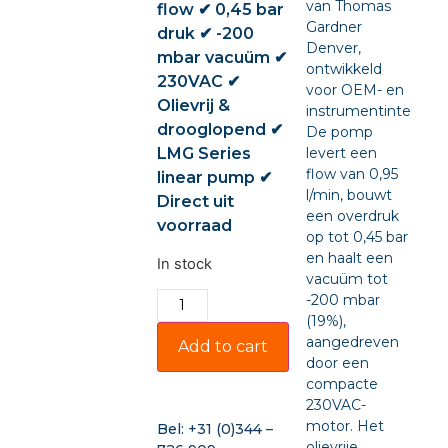
van Thomas
flow ✔ 0,45 bar
Gardner
druk ✔ -200
Denver,
mbar vacuüm ✔
ontwikkeld
230VAC ✔
voor OEM- en
Olievrij &
instrumentintegratie
drooglopend ✔
De pomp
LMG Series
levert een
flow van 0,95
linear pump ✔
l/min, bouwt
Direct uit
een overdruk
voorraad
op tot 0,45 bar
en haalt een
In stock
vacuüm tot
-200 mbar
(19%),
aangedreven
Add to cart
door een
compacte
230VAC-
motor. Het
Bel:
+31 (0)344 –
olievrije,