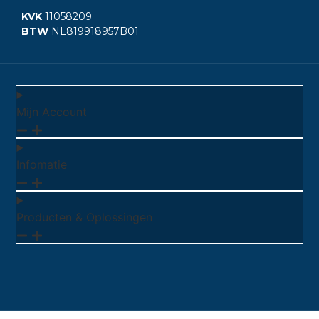
KVK
11058209
BTW
NL819918957B01
Mijn Account
Infomatie
Producten & Oplossingen