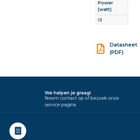
Power
(watt)
18
Datasheet
(PDF)
We helpen je graag!
Neem contact op of bezoek onze
service pagina