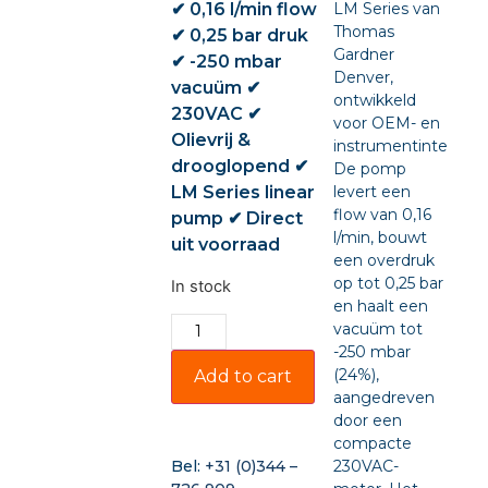
✔ 0,16 l/min flow
LM Series van
Thomas
✔ 0,25 bar druk
Gardner
✔ -250 mbar
Denver,
vacuüm ✔
ontwikkeld
230VAC ✔
voor OEM- en
Olievrij &
instrumentintegratie
drooglopend ✔
De pomp
LM Series linear
levert een
flow van 0,16
pump ✔ Direct
l/min, bouwt
uit voorraad
een overdruk
op tot 0,25 bar
In stock
en haalt een
vacuüm tot
-250 mbar
(24%),
Add to cart
aangedreven
door een
compacte
230VAC-
Bel:
+31 (0)344 –