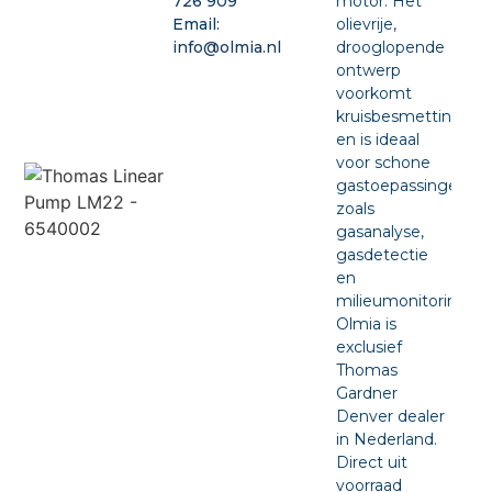
motor. Het
726 909
olievrije,
Email:
drooglopende
info@olmia.nl
ontwerp
voorkomt
kruisbesmetting
en is ideaal
voor schone
gastoepassingen
zoals
gasanalyse,
gasdetectie
en
milieumonitoring.
Olmia is
exclusief
Thomas
Gardner
Denver dealer
in Nederland.
Direct uit
voorraad