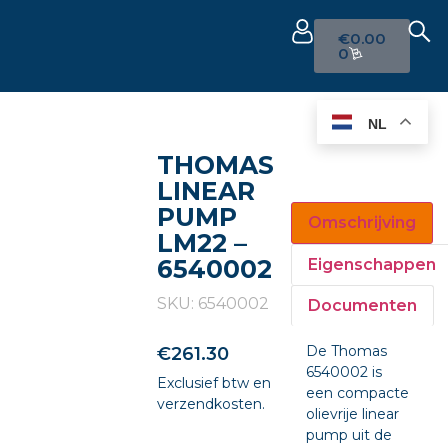
€
0.00
0
NL
THOMAS
LINEAR
PUMP
Omschrijving
LM22 –
6540002
Eigenschappen
SKU: 6540002
Documenten
De Thomas
€
261.30
6540002 is
Exclusief btw en
een compacte
verzendkosten.
olievrije linear
pump uit de