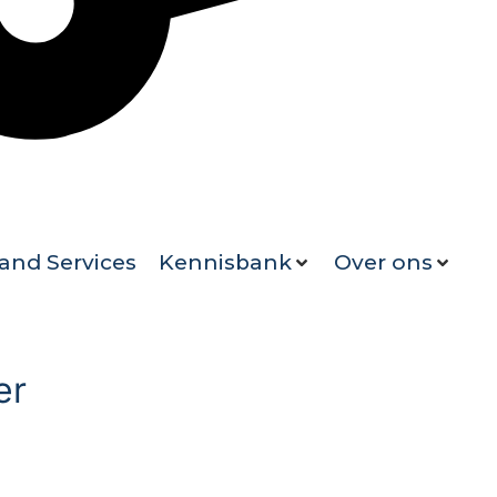
and Services
Kennisbank
Over ons
er