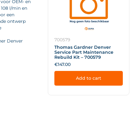
 voor OEM- en
 108 l/min en
oor een
nde ontwerp
e
700579
ner Denver
Thomas Gardner Denver
Service Part Maintenance
Rebuild Kit – 700579
€
147.00
Add to cart