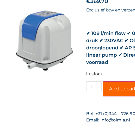
€
369.70
Exclusief btw en verze
✔ 108 l/min flow ✔ 0
druk ✔ 230VAC ✔ Oli
drooglopend ✔ AP S
linear pump ✔ Direc
voorraad
In stock
Add to car
Bel:
+31 (0)344 – 726 9
Email:
info@olmia.nl