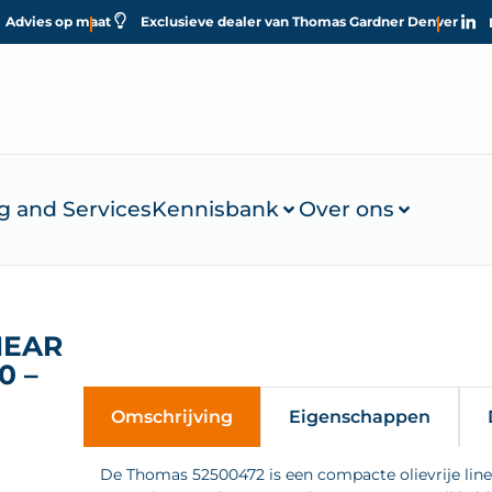
Advies op maat
Exclusieve dealer van Thomas Gardner Denver
g and Services
Kennisbank
Over ons
NEAR
0 –
Omschrijving
Eigenschappen
De Thomas 52500472 is een compacte olievrije lin