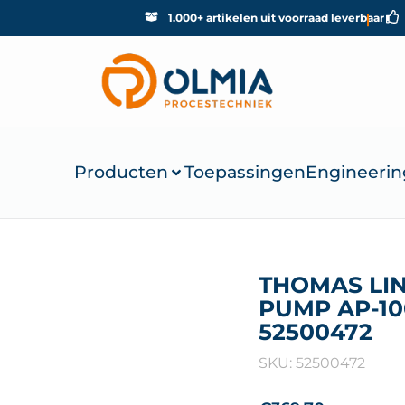
1.000+ artikelen uit voorraad leverbaar
Producten
Toepassingen
Engineerin
THOMAS LI
PUMP AP-10
52500472
SKU: 52500472