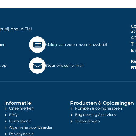
Co
bij ons in Tiel
St
40
T
+
gen
Meld je aan voor onze nieuwsbrief
E
i
K
t op
Stuur ons een e-mail
B
Informatie
Producten & Oplossingen
Onze merken
Pompen & compressoren
FAQ
Engineering & services
Kennisbank
Toepassingen
Algemene voorwaarden
Privacybeleid