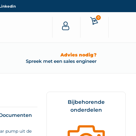
Linkedin
0
Advies nodig?
Spreek met een sales engineer
Bijbehorende
onderdelen
Documenten
ear pump uit de