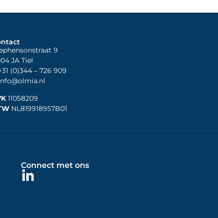
ntact
ephensonstraat 9
04 JA Tiel
31 (0)344
– 726 909
nfo@olmia.nl
VK
11058209
TW
NL819918957B01
Connect met ons