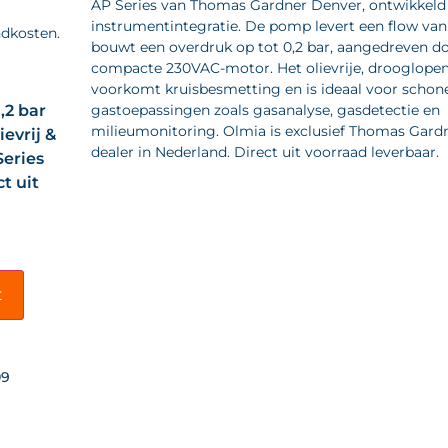
AP Series van Thomas Gardner Denver, ontwikkeld
instrumentintegratie. De pomp levert een flow van
ndkosten.
bouwt een overdruk op tot 0,2 bar, aangedreven d
compacte 230VAC-motor. Het olievrije, drooglope
voorkomt kruisbesmetting en is ideaal voor schon
,2 bar
gastoepassingen zoals gasanalyse, gasdetectie en
milieumonitoring. Olmia is exclusief Thomas Gard
evrij &
dealer in Nederland. Direct uit voorraad leverbaar.
eries
t uit
t
09