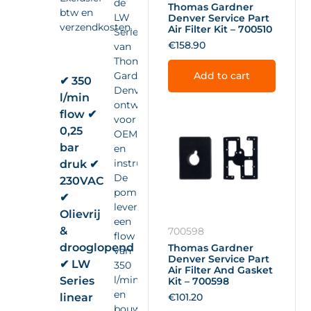
de
Thomas Gardner
btw en
LW
Denver Service Part
verzendkosten.
Air Filter Kit – 700510
Series
€
158.90
van
Thomas
Gardner
Add to cart
✔ 350
Denver,
l/min
ontwikkeld
flow ✔
voor
0,25
OEM-
bar
en
instrumentintegratie.
druk ✔
De
230VAC
pomp
✔
levert
Olievrij
een
&
700598
flow
drooglopend
Thomas Gardner
van
Denver Service Part
✔ LW
350
Air Filter And Gasket
l/min
Series
Kit – 700598
en
linear
€
101.20
bouwt