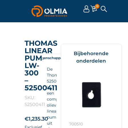
0
THOMAS
LINEAR
Bijbehorende
PUMP
Omschrijving
Eigenschappen
Documenten
onderdelen
LW-
De
300
Thomas
–
52500411
52500411
is
een
SKU:
compacte
52500411
olievrije
linear
pump
€
1,235.30
uit
700510
Exclusief