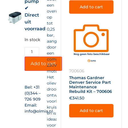
pump
een
Add to cart
✔
overdruk
Direct
op
uit
tot
voorraad
0,25
bar,
In stock
aangedreven
door
een
compacte
Add to cart
230VAC-
700606
motor.
Het
Thomas Gardner
Denver Service Part
olievrije,
Maintenance
Bel:
+31
drooglopende
Rebuild Kit – 700606
(0)344 –
ontwerp
€
341.50
726 909
voorkomt
Email:
kruisbesmetting
Add to cart
info@olmia.nl
en is
ideaal
voor