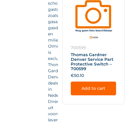
schone
gastoepassingen
zoals
gasanalyse,
gasdetectie
en
milieumonitoring.
Olmia
700599
is
Thomas Gardner
exclusief
Denver Service Part
Protective Switch –
Thomas
700599
Gardner
€
50.10
Denver
dealer
Add to cart
in
Nederland.
Direct
uit
voorraad
leverbaar.