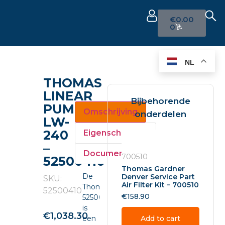
€
0.00
0
NL
THOMAS
LINEAR
Bijbehorende
PUMP
Omschrijving
onderdelen
LW-
240
Eigenschappen
–
Documenten
700510
52500410
Thomas Gardner
De
Denver Service Part
SKU:
Air Filter Kit – 700510
Thomas
52500410
€
158.90
52500410
is
€
1,038.30
een
Add to cart