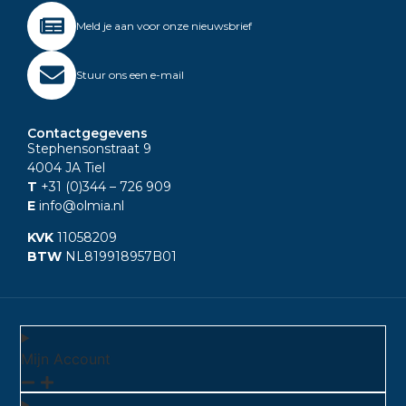
Meld je aan voor onze nieuwsbrief
Stuur ons een e-mail
Contactgegevens
Stephensonstraat 9
4004 JA Tiel
T
+31 (0)344
– 726 909
E
info@olmia.nl
KVK
11058209
BTW
NL819918957B01
Mijn Account