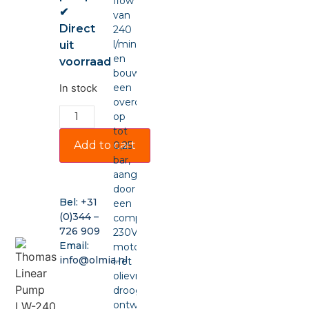
flow
✔
van
Direct
240
l/min
uit
en
voorraad
bouwt
een
In stock
overdruk
op
tot
Add to cart
0,25
bar,
aangedreven
door
Bel:
+31
een
(0)344 –
compacte
726 909
230VAC-
Email:
motor.
info@olmia.nl
Het
olievrije,
drooglopende
ontwerp