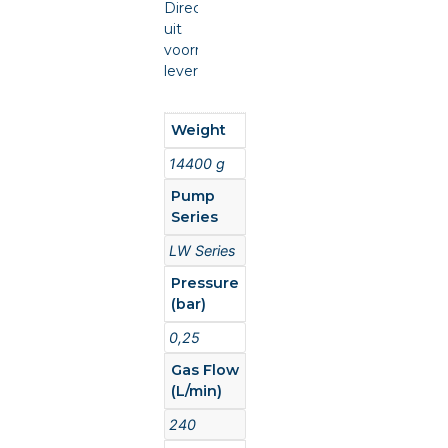
Direct
uit
voorraad
leverbaar.
Weight
14400 g
Pump
Series
LW Series
Pressure
(bar)
0,25
Gas Flow
(L/min)
240