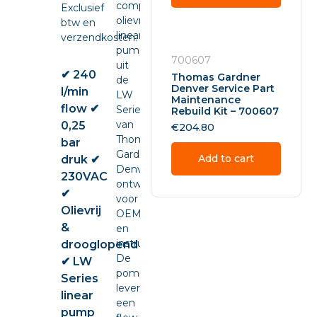
compacte
Exclusief
olievrije
btw en
linear
verzendkosten.
pump
700607
uit
✔ 240
Thomas Gardner
de
Denver Service Part
l/min
LW
Maintenance
flow ✔
Series
Rebuild Kit – 700607
van
0,25
€
204.80
Thomas
bar
Gardner
Add to cart
druk ✔
Denver,
230VAC
ontwikkeld
✔
voor
Olievrij
OEM-
&
en
instrumentintegratie.
drooglopend
De
✔ LW
pomp
Series
levert
linear
een
pump