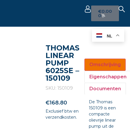
€
0.00
0
NL
THOMAS
LINEAR
PUMP
Omschrijving
6025SE –
150109
Eigenschappen
SKU: 150109
Documenten
De Thomas
€
168.80
150109 is een
Exclusief btw en
compacte
verzendkosten.
olievrije linear
pump uit de