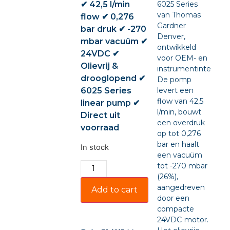
✔ 42,5 l/min
6025 Series
van Thomas
flow ✔ 0,276
Gardner
bar druk ✔ -270
Denver,
mbar vacuüm ✔
ontwikkeld
24VDC ✔
voor OEM- en
Olievrij &
instrumentintegratie
drooglopend ✔
De pomp
6025 Series
levert een
flow van 42,5
linear pump ✔
l/min, bouwt
Direct uit
een overdruk
voorraad
op tot 0,276
bar en haalt
In stock
een vacuüm
tot -270 mbar
(26%),
aangedreven
Add to cart
door een
compacte
24VDC-motor.