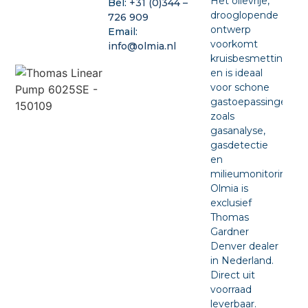
Het olievrije,
Bel:
+31 (0)344 –
drooglopende
726 909
ontwerp
Email:
voorkomt
info@olmia.nl
kruisbesmetting
en is ideaal
voor schone
gastoepassingen
zoals
gasanalyse,
gasdetectie
en
milieumonitoring.
Olmia is
exclusief
Thomas
Gardner
Denver dealer
in Nederland.
Direct uit
voorraad
leverbaar.