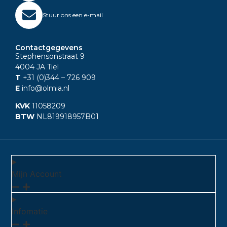
Stuur ons een e-mail
Contactgegevens
Stephensonstraat 9
4004 JA Tiel
T
+31 (0)344
– 726 909
E
info@olmia.nl
KVK
11058209
BTW
NL819918957B01
Mijn Account
Infomatie