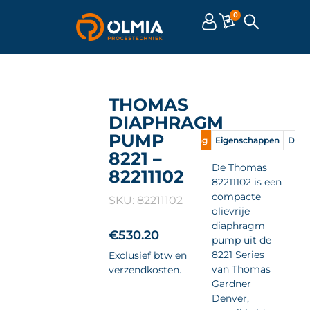
0
THOMAS
DIAPHRAGM
PUMP
Omschrijving
Eigenschappen
Doc
8221 –
De Thomas
82211102
82211102 is een
compacte
SKU: 82211102
olievrije
diaphragm
€
530.20
pump uit de
8221 Series
Exclusief btw en
van Thomas
verzendkosten.
Gardner
Denver,