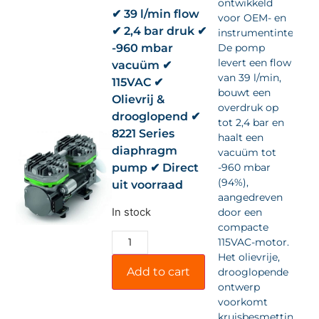
ontwikkeld
✔ 39 l/min flow
voor OEM- en
✔ 2,4 bar druk ✔
instrumentintegrati
-960 mbar
De pomp
levert een flow
vacuüm ✔
van 39 l/min,
115VAC ✔
bouwt een
Olievrij &
overdruk op
drooglopend ✔
tot 2,4 bar en
8221 Series
haalt een
diaphragm
vacuüm tot
pump ✔ Direct
-960 mbar
(94%),
uit voorraad
aangedreven
In stock
door een
compacte
115VAC-motor.
Het olievrije,
Add to cart
drooglopende
ontwerp
voorkomt
kruisbesmetting