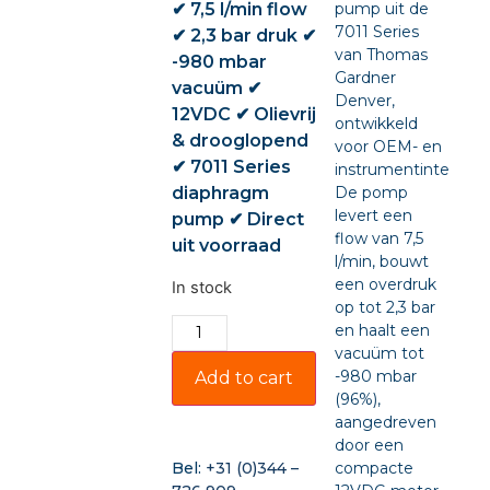
✔ 7,5 l/min flow
pump uit de
7011 Series
✔ 2,3 bar druk ✔
van Thomas
-980 mbar
Gardner
vacuüm ✔
Denver,
12VDC ✔ Olievrij
ontwikkeld
& drooglopend
voor OEM- en
✔ 7011 Series
instrumentintegratie
diaphragm
De pomp
levert een
pump ✔ Direct
flow van 7,5
uit voorraad
l/min, bouwt
een overdruk
In stock
op tot 2,3 bar
en haalt een
vacuüm tot
-980 mbar
Add to cart
(96%),
aangedreven
door een
compacte
Bel:
+31 (0)344 –