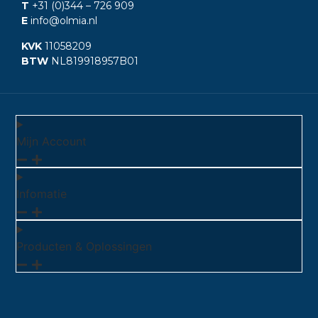
T
+31 (0)344
– 726 909
E
info@olmia.nl
KVK
11058209
BTW
NL819918957B01
Mijn Account
Infomatie
Producten & Oplossingen