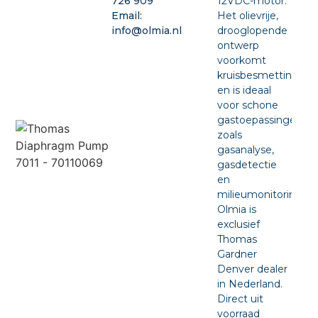
12VDC-motor.
726 909
Het olievrije,
Email:
drooglopende
info@olmia.nl
ontwerp
voorkomt
kruisbesmetting
en is ideaal
voor schone
gastoepassingen
zoals
gasanalyse,
gasdetectie
en
milieumonitoring.
Olmia is
exclusief
Thomas
Gardner
Denver dealer
in Nederland.
Direct uit
voorraad