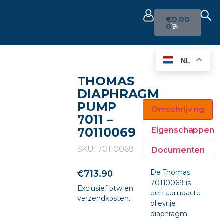
€
0.00
0
NL
THOMAS
DIAPHRAGM
PUMP
Omschrijving
7011 –
70110069
Eigenschappen
SKU: 70110069
Documenten
De Thomas
€
713.90
70110069 is
Exclusief btw en
een compacte
verzendkosten.
olievrije
diaphragm