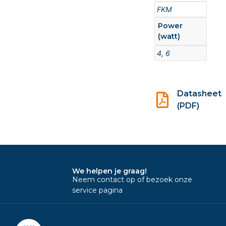
FKM
Power
(watt)
4, 6
Datasheet
(PDF)
We helpen je graag!
Neem contact op of bezoek onze
service pagina