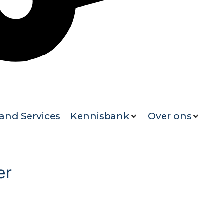
and Services
Kennisbank
Over ons
er