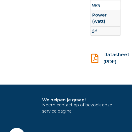
NBR
Power
(watt)
24
Datasheet
(PDF)
We helpen je graag!
Neem contact op of bezoek onze
service pagina