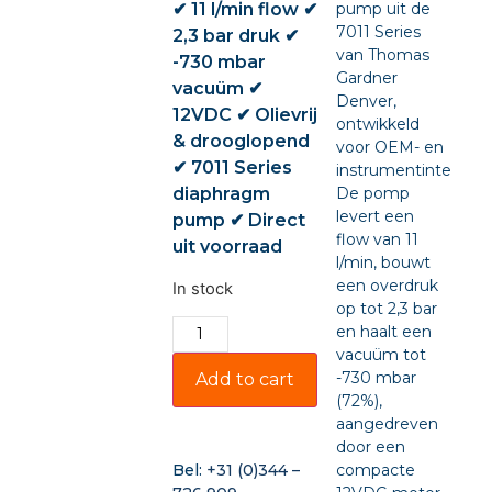
✔ 11 l/min flow ✔
pump uit de
7011 Series
2,3 bar druk ✔
van Thomas
-730 mbar
Gardner
vacuüm ✔
Denver,
12VDC ✔ Olievrij
ontwikkeld
& drooglopend
voor OEM- en
✔ 7011 Series
instrumentintegratie
diaphragm
De pomp
levert een
pump ✔ Direct
flow van 11
uit voorraad
l/min, bouwt
een overdruk
In stock
op tot 2,3 bar
en haalt een
vacuüm tot
-730 mbar
Add to cart
(72%),
aangedreven
door een
compacte
Bel:
+31 (0)344 –