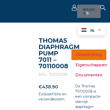
€
0.00
0
NL
THOMAS
DIAPHRAGM
PUMP
Omschrijving
7011 –
70110008
Eigenschappen
SKU: 70110008
Documenten
De Thomas
€
438.90
70110008 is
Exclusief btw en
een compacte
verzendkosten.
olievrije
diaphragm