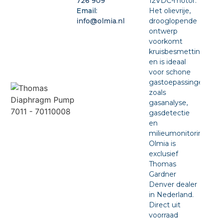
12VDC-motor.
726 909
Het olievrije,
Email:
drooglopende
info@olmia.nl
ontwerp
voorkomt
kruisbesmetting
en is ideaal
voor schone
gastoepassingen
zoals
gasanalyse,
gasdetectie
en
milieumonitoring.
Olmia is
exclusief
Thomas
Gardner
Denver dealer
in Nederland.
Direct uit
voorraad