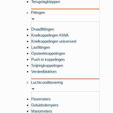
Terugslagkleppen
Fittingen
Draadfittingen
Knelkoppelingen KIWA
Knelkoppelingen universeel
Lasfittingen
Opsteekkoppelingen
Push-in koppelingen
Snijringkoppelingen
Verdeelblokken
Luchtconditionering
Flowmeters
Geluidsdempers
Manometers