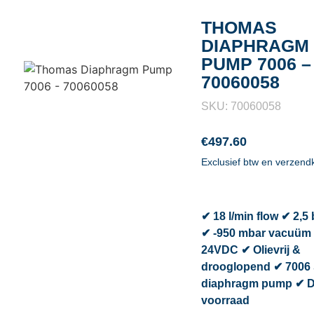
THOMAS
DIAPHRAGM
PUMP 7006 –
70060058
SKU: 70060058
€
497.60
Exclusief btw en verzend
✔ 18 l/min flow ✔ 2,5
✔ -950 mbar vacuüm
24VDC ✔ Olievrij &
drooglopend ✔ 7006 
diaphragm pump ✔ Di
voorraad