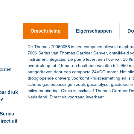
Omschrijving
Eigenschappen
Do
De Thomas 70060058 is een compacte olievrije diaphr
7006 Series van Thomas Gardner Denver, ontwikkeld v
instrumentintegratie. De pomp levert een flow van 18 l/
overdruk op tot 2,5 bar en haalt een vacuüm tot -950 m
kosten.
aangedreven door een compacte 24VDC-motor. Het oliev
drooglopende ontwerp voorkomt kruisbesmetting en is i
schone gastoepassingen zoals gasanalyse, gasdetectie
milieumonitoring. Olmia is exclusief Thomas Gardner De
 bar druk
Nederland. Direct uit voorraad leverbaar.
 ✔
Series
rect uit