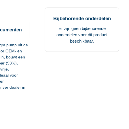
Bijbehorende onderdelen
Er zijn geen bijbehorende
cumenten
onderdelen voor dit product
beschikbaar.
agm pump uit de
oor OEM- en
min, bouwt een
bar (93%),
rije,
deaal voor
 en
nver dealer in