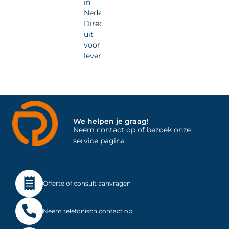
in
Nederland.
Direct
uit
voorraad
leverbaar.
We helpen je graag!
Neem contact op of bezoek onze
service pagina
Offerte of consult aanvragen
Neem telefonisch contact op