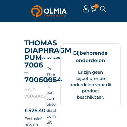
0
THOMAS
DIAPHRAGM
Bijbehorende
PUMP
Omschrijving
Eigenschappen
Documenten
onderdelen
7006
De
–
Er zijn geen
Thomas
70060054
bijbehorende
70060054
onderdelen voor dit
is
SKU:
product
een
70060054
beschikbaar.
compacte
olievrije
€
526.40
diaphragm
pump
Exclusief
uit
btw en