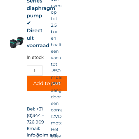
Series
overdruk
diaphragm
op
pump
tot
✔
2,5
Direct
bar
uit
en
haalt
voorraad
een
In stock
vacuüm
tot
-850
mbar
Add to cart
(83%),
aangedreven
door
een
Bel:
+31
compacte
(0)344 –
12VDC-
726 909
motor.
Email:
Het
info@olmia.nl
olievrije,