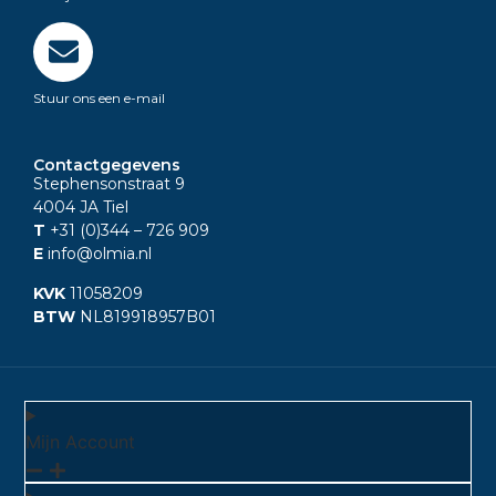
Stuur ons een e-mail
Contactgegevens
Stephensonstraat 9
4004 JA Tiel
T
+31 (0)344
– 726 909
E
info@olmia.nl
KVK
11058209
BTW
NL819918957B01
Mijn Account