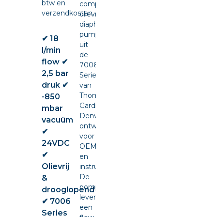
btw en
compacte
verzendkosten.
olievrije
diaphragm
pump
✔ 18
uit
l/min
de
flow ✔
7006
2,5 bar
Series
druk ✔
van
Thomas
-850
Gardner
mbar
Denver,
vacuüm
ontwikkeld
✔
voor
24VDC
OEM-
✔
en
Olievrij
instrumentintegratie.
De
&
pomp
drooglopend
levert
✔ 7006
een
Series