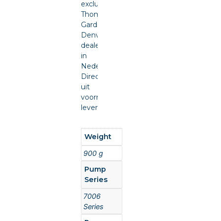
exclusief
Thomas
Gardner
Denver
dealer
in
Nederland.
Direct
uit
voorraad
leverbaar.
Weight
900 g
Pump
Series
7006
Series