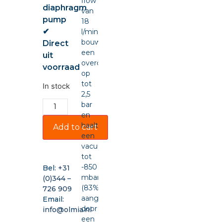
flow
diaphragm
van
pump
18
✔
l/min,
bouwt
Direct
een
uit
overdruk
voorraad
op
tot
In stock
2,5
bar
en
haalt
Add to cart
een
vacuüm
tot
-850
Bel:
+31
mbar
(0)344 –
(83%),
726 909
aangedreven
Email:
door
info@olmia.nl
een