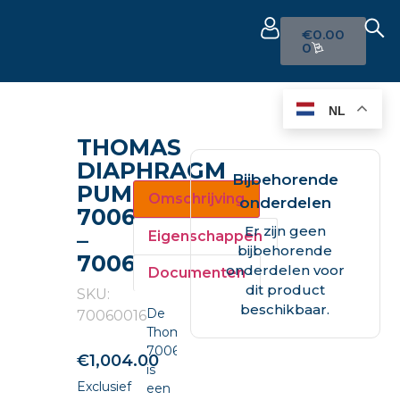
€
0.00
0
NL
THOMAS
DIAPHRAGM
Bijbehorende
PUMP
Omschrijving
onderdelen
7006
Er zijn geen
–
Eigenschappen
bijbehorende
70060016
onderdelen voor
Documenten
dit product
SKU:
beschikbaar.
De
70060016
Thomas
70060016
€
1,004.00
is
Exclusief
een