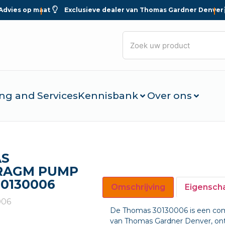
Advies op maat
Exclusieve dealer van Thomas Gardner Denver
ng and Services
Kennisbank
Over ons
S
RAGM PUMP
30130006
Omschrijving
Eigensch
006
De Thomas 30130006 is een comp
van Thomas Gardner Denver, ont