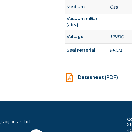
Medium
Gas
Vacuum mBar
(abs.)
Voltage
12VDC
Seal Material
EPDM
Datasheet (PDF)
Co
bij ons in Tiel
St
40