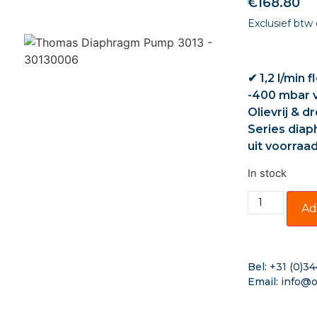
€
168.80
Exclusief btw
✔ 1,2 l/min 
-400 mbar 
Olievrij & 
Series dia
uit voorraa
In stock
Ad
Bel:
+31 (0)34
Email:
info@o