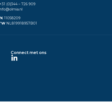
+31 (0)344
– 726 909
nfo@olmia.nl
VK
11058209
TW
NL819918957B01
Connect met ons