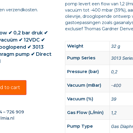
pomp levert een flow van 1,2 l/m
 en verzendkosten.
vacuüm tot -400 mbar (39%), a
olievrije, drooglopende ontwerp
gastoepassingen zoals gasanalys
exclusief Thomas Gardner Denver 
flow ✔ 0,2 bar druk ✔
vacuüm ✔ 12VDC ✔
Weight
32 g
drooglopend ✔ 3013
phragm pump ✔ Direct
Pump Series
3013 Serie
d
Pressure (bar)
0,2
Vacuum (mBar)
-400
d to cart
Vacuum (%)
39
4 – 726 909
Gas Flow (L/min)
1,2
lmia.nl
Pump Type
Gas Diaph