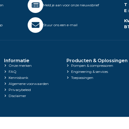
T
gen
Meld je aan voor onze nieuwsbrief
E
i
K
op
Stuur ons een e-mail
B
Informatie
Producten & Oplossingen
Onze merken
Pompen & compressoren
FAQ
Engineering & services
Kennisbank
Toepassingen
Algemene voorwaarden
Privacybeleid
Disclaimer