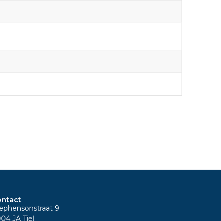
ntact
ephensonstraat 9
04 JA Tiel