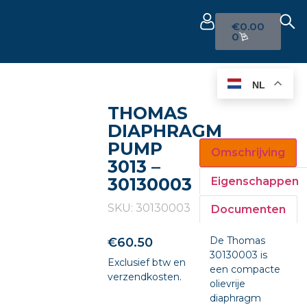
€
0.00
0
NL
THOMAS
DIAPHRAGM
PUMP
Omschrijving
3013 –
30130003
Eigenschappen
SKU: 30130003
Documenten
De Thomas
€
60.50
30130003 is
Exclusief btw en
een compacte
verzendkosten.
olievrije
diaphragm