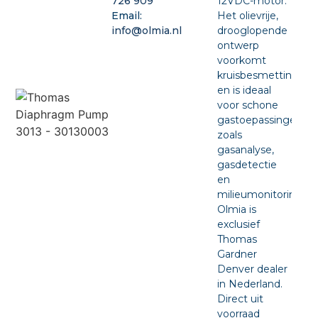
12VDC-motor.
726 909
Het olievrije,
Email:
drooglopende
info@olmia.nl
ontwerp
voorkomt
kruisbesmetting
en is ideaal
voor schone
gastoepassingen
zoals
gasanalyse,
gasdetectie
en
milieumonitoring.
Olmia is
exclusief
Thomas
Gardner
Denver dealer
in Nederland.
Direct uit
voorraad