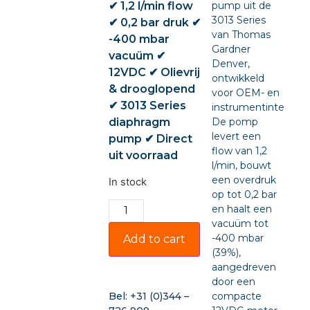
✔ 1,2 l/min flow
pump uit de
3013 Series
✔ 0,2 bar druk ✔
van Thomas
-400 mbar
Gardner
vacuüm ✔
Denver,
12VDC ✔ Olievrij
ontwikkeld
& drooglopend
voor OEM- en
✔ 3013 Series
instrumentintegratie
diaphragm
De pomp
levert een
pump ✔ Direct
flow van 1,2
uit voorraad
l/min, bouwt
een overdruk
In stock
op tot 0,2 bar
en haalt een
vacuüm tot
-400 mbar
Add to cart
(39%),
aangedreven
door een
compacte
Bel:
+31 (0)344 –