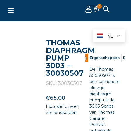
0
NL
THOMAS
DIAPHRAGM
PUMP
Omschrijving
Eigenschappen
Doc
3003 –
De Thomas
30030507
30030507 is
een compacte
SKU: 30030507
olievrije
diaphragm
€
65.00
pump uit de
3003 Series
Exclusief btw en
van Thomas
verzendkosten.
Gardner
Denver,
ontwikkeld