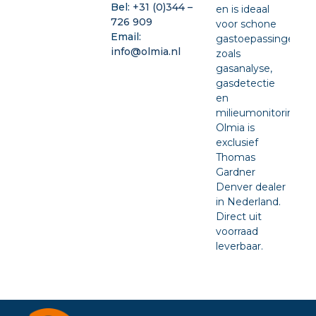
Bel:
+31 (0)344 –
en is ideaal
726 909
voor schone
Email:
gastoepassingen
info@olmia.nl
zoals
gasanalyse,
gasdetectie
en
milieumonitoring.
Olmia is
exclusief
Thomas
Gardner
Denver dealer
in Nederland.
Direct uit
voorraad
leverbaar.