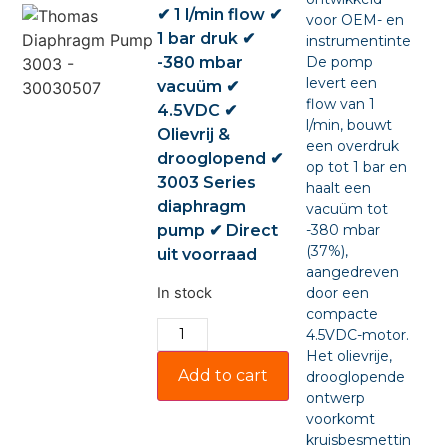
✔ 1 l/min flow ✔
voor OEM- en
1 bar druk ✔
instrumentintegratie
-380 mbar
De pomp
levert een
vacuüm ✔
flow van 1
4.5VDC ✔
l/min, bouwt
Olievrij &
een overdruk
drooglopend ✔
op tot 1 bar en
3003 Series
haalt een
diaphragm
vacuüm tot
pump ✔ Direct
-380 mbar
(37%),
uit voorraad
aangedreven
In stock
door een
compacte
4.5VDC-motor.
Het olievrije,
Add to cart
drooglopende
ontwerp
voorkomt
kruisbesmetting