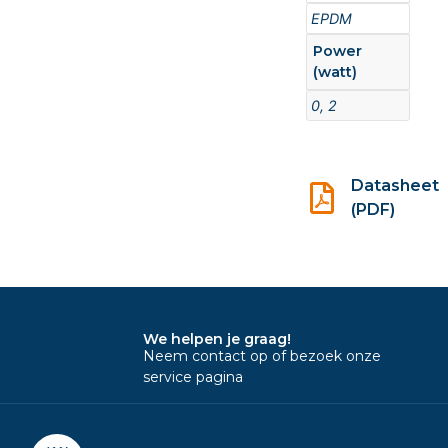
EPDM
Power
(watt)
0, 2
Datasheet
(PDF)
We helpen je graag!
Neem contact op of bezoek onze
service pagina