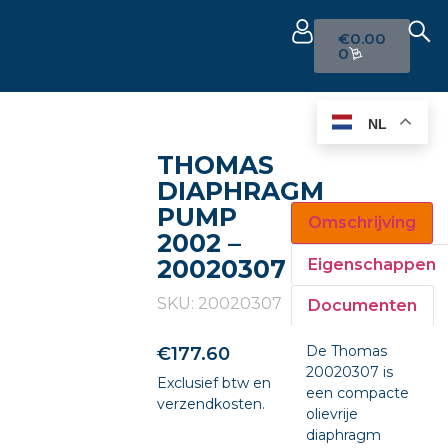
€
0.00
0
NL
THOMAS
DIAPHRAGM
PUMP
Omschrijving
2002 –
20020307
Eigenschappen
SKU: 20020307
Documenten
De Thomas
€
177.60
20020307 is
Exclusief btw en
een compacte
verzendkosten.
olievrije
diaphragm