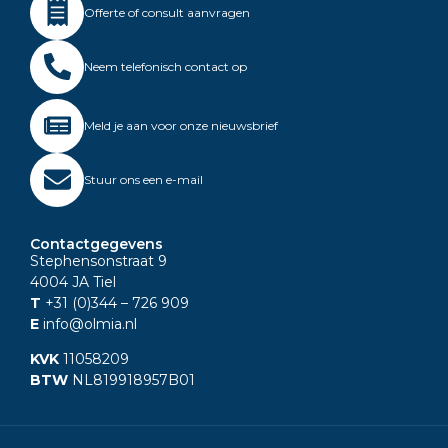
Offerte of consult aanvragen
Neem telefonisch contact op
Meld je aan voor onze nieuwsbrief
Stuur ons een e-mail
Contactgegevens
Stephensonstraat 9
4004 JA Tiel
T
+31 (0)344
– 726 909
E
info@olmia.nl
KVK
11058209
BTW
NL819918957B01