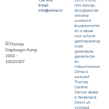
3VDC-motor.
726 909
Het olievrije,
Email:
drooglopende
info@olmia.nl
ontwerp
voorkomt
kruisbesmetting
en is ideaal
voor schone
gastoepassingen
zoals
gasanalyse,
gasdetectie
en
milieumonitoring.
Olmia is
exclusief
Thomas
Gardner
Denver dealer
in Nederland.
Direct uit
voorraad