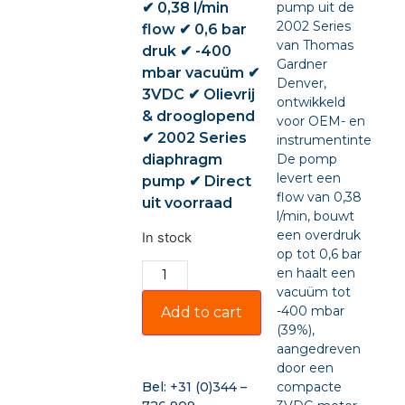
✔ 0,38 l/min
pump uit de
2002 Series
flow ✔ 0,6 bar
van Thomas
druk ✔ -400
Gardner
mbar vacuüm ✔
Denver,
3VDC ✔ Olievrij
ontwikkeld
& drooglopend
voor OEM- en
✔ 2002 Series
instrumentintegratie
diaphragm
De pomp
levert een
pump ✔ Direct
flow van 0,38
uit voorraad
l/min, bouwt
een overdruk
In stock
op tot 0,6 bar
en haalt een
vacuüm tot
-400 mbar
Add to cart
(39%),
aangedreven
door een
compacte
Bel:
+31 (0)344 –