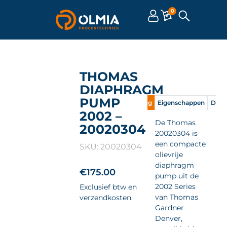
0
THOMAS
DIAPHRAGM
PUMP
Omschrijving
Eigenschappen
Doc
2002 –
De Thomas
20020304
20020304 is
een compacte
SKU: 20020304
olievrije
diaphragm
€
175.00
pump uit de
2002 Series
Exclusief btw en
van Thomas
verzendkosten.
Gardner
Denver,