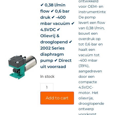
ontwikkeld
✔ 0,38 l/min
voor OEM- en
flow ✔ 0,6 bar
instrumentintegrati
druk ✔ -400
De pomp
levert een flow
mbar vacuüm ✔
van 0,38 l/min,
4.5VDC ✔
bouwt een
Olievrij &
overdruk op
drooglopend ✔
tot 0,6 bar en
2002 Series
haalt een
diaphragm
vacuüm tot
pump ✔ Direct
-400 mbar
(39%),
uit voorraad
aangedreven
In stock
door een
compacte
4.5VDC-
motor. Het
Add to cart
olievrije,
drooglopende
ontwerp
voorkomt