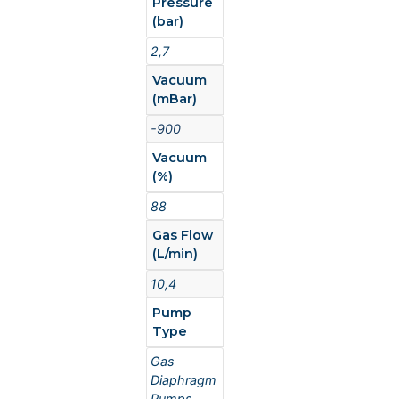
Pressure
(bar)
2,7
Vacuum
(mBar)
-900
Vacuum
(%)
88
Gas Flow
(L/min)
10,4
Pump
Type
Gas
Diaphragm
Pumps