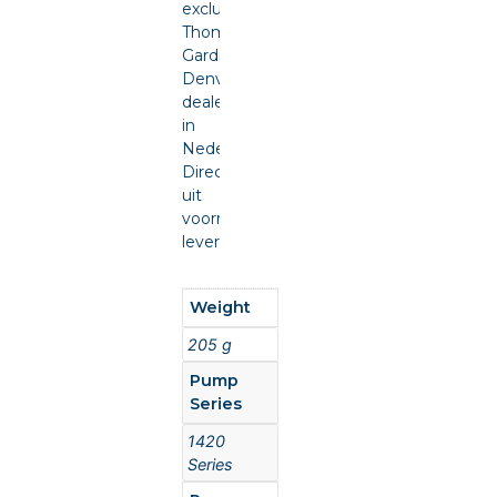
exclusief
Thomas
Gardner
Denver
dealer
in
Nederland.
Direct
uit
voorraad
leverbaar.
Weight
205 g
Pump
Series
1420
Series