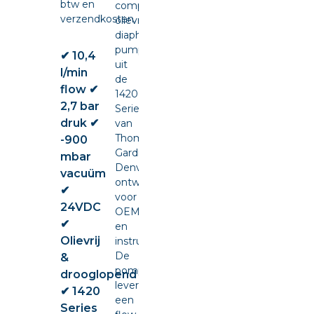
btw en
compacte
verzendkosten.
olievrije
diaphragm
pump
✔ 10,4
uit
l/min
de
flow ✔
1420
2,7 bar
Series
druk ✔
van
Thomas
-900
Gardner
mbar
Denver,
vacuüm
ontwikkeld
✔
voor
24VDC
OEM-
✔
en
Olievrij
instrumentintegratie.
De
&
pomp
drooglopend
levert
✔ 1420
een
Series