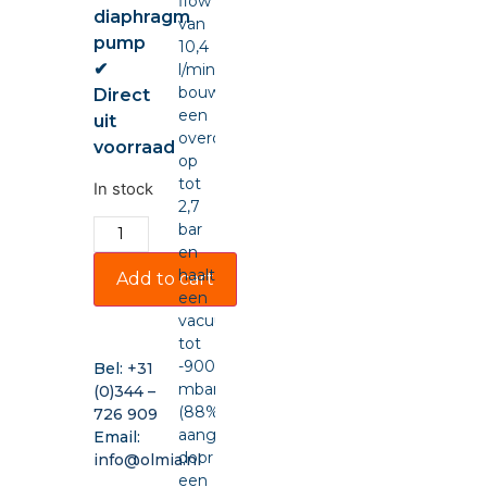
flow
diaphragm
van
pump
10,4
✔
l/min,
bouwt
Direct
een
uit
overdruk
voorraad
op
tot
In stock
2,7
bar
en
haalt
Add to cart
een
vacuüm
tot
-900
Bel:
+31
mbar
(0)344 –
(88%),
726 909
aangedreven
Email:
door
info@olmia.nl
een