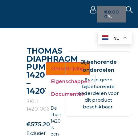
€
0.00
0
NL
THOMAS
DIAPHRAGM
Bijbehorende
PUMP
Omschrijving
onderdelen
1420
Er zijn geen
–
Eigenschappen
bijbehorende
14201006
onderdelen voor
Documenten
dit product
SKU:
beschikbaar.
De
14201006
Thomas
14201006
€
575.20
is
Exclusief
een