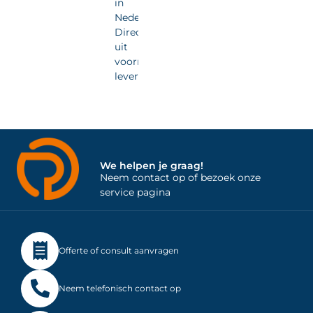
in
Nederland.
Direct
uit
voorraad
leverbaar.
We helpen je graag!
Neem contact op of bezoek onze
service pagina
Offerte of consult aanvragen
Neem telefonisch contact op