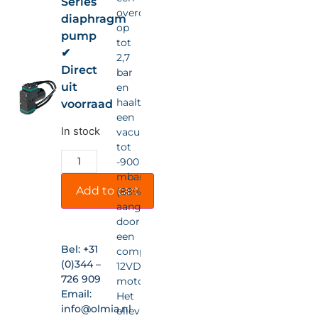
Series
overdruk
diaphragm
op
pump
tot
✔
2,7
Direct
bar
uit
en
haalt
voorraad
een
In stock
vacuüm
tot
-900
mbar
Add to cart
(88%),
aangedreven
door
een
Bel:
+31
compacte
(0)344 –
12VDC-
726 909
motor.
Email:
Het
info@olmia.nl
olievrije,