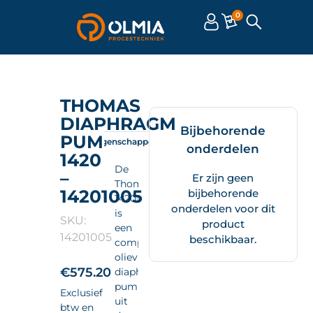
0
THOMAS
DIAPHRAGM
Bijbehorende
PUMP
Omschrijving
Eigenschappen
Documenten
onderdelen
1420
De
–
Er zijn geen
Thomas
14201005
bijbehorende
14201005
onderdelen voor dit
is
SKU:
product
een
14201005
beschikbaar.
compacte
olievrije
€
575.20
diaphragm
pump
Exclusief
uit
btw en