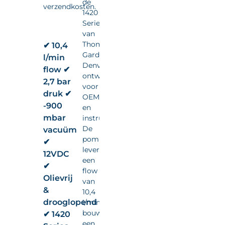
de
verzendkosten.
1420
Series
van
Thomas
✔ 10,4
Gardner
l/min
Denver,
flow ✔
ontwikkeld
2,7 bar
voor
druk ✔
OEM-
-900
en
mbar
instrumentintegratie.
De
vacuüm
pomp
✔
levert
12VDC
een
✔
flow
Olievrij
van
&
10,4
drooglopend
l/min,
bouwt
✔ 1420
een