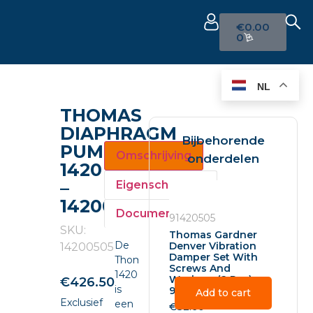
€
0.00
0
NL
THOMAS
DIAPHRAGM
Bijbehorende
PUMP
Omschrijving
onderdelen
1420
–
Eigenschappen
14200505
Documenten
91420505
SKU:
Thomas Gardner
De
Denver Vibration
14200505
Damper Set With
Thomas
Screws And
14200505
Washers (2 Pcs) –
€
426.50
is
91420505
Add to cart
Exclusief
een
€
32.60