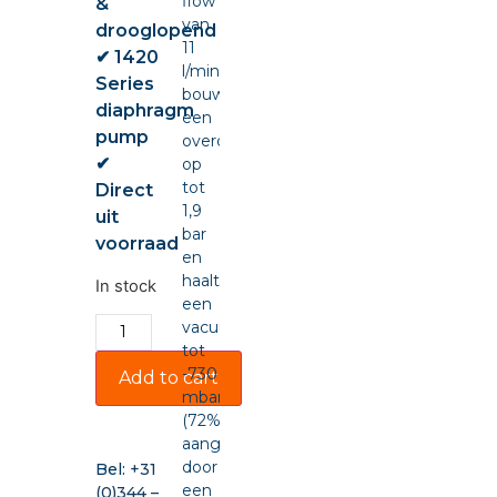
flow
&
van
drooglopend
11
✔ 1420
l/min,
Series
bouwt
diaphragm
een
pump
overdruk
✔
op
tot
Direct
1,9
uit
bar
voorraad
en
haalt
In stock
een
vacuüm
tot
-730
Add to cart
mbar
(72%),
aangedreven
door
Bel:
+31
een
(0)344 –