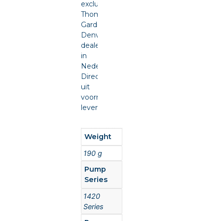
exclusief
Thomas
Gardner
Denver
dealer
in
Nederland.
Direct
uit
voorraad
leverbaar.
Weight
190 g
Pump
Series
1420
Series