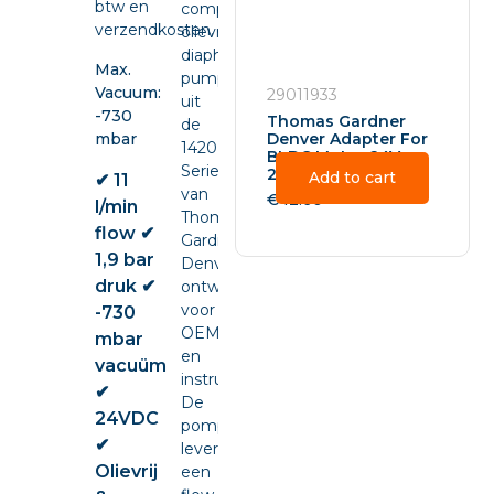
btw en
compacte
verzendkosten.
olievrije
diaphragm
Max.
pump
Vacuum:
29011933
uit
-730
Thomas Gardner
de
mbar
Denver Adapter For
1420
BLDC Motor 24V –
Series
29011933
Add to cart
✔ 11
van
€
42.60
l/min
Thomas
flow ✔
Gardner
1,9 bar
Denver,
druk ✔
ontwikkeld
voor
-730
OEM-
mbar
en
vacuüm
instrumentintegratie.
✔
De
24VDC
pomp
✔
levert
Olievrij
een