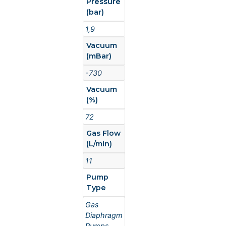
Pressure
(bar)
1,9
Vacuum
(mBar)
-730
Vacuum
(%)
72
Gas Flow
(L/min)
11
Pump
Type
Gas
Diaphragm
Pumps