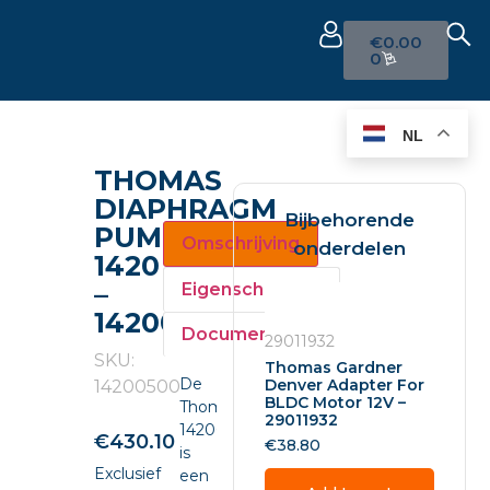
€
0.00
0
NL
THOMAS
DIAPHRAGM
Bijbehorende
PUMP
Omschrijving
onderdelen
1420
–
Eigenschappen
14200500
Documenten
29011932
SKU:
Thomas Gardner
De
Denver Adapter For
14200500
BLDC Motor 12V –
Thomas
29011932
14200500
€
430.10
€
38.80
is
Exclusief
een