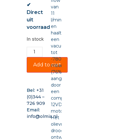
flow
✔
van
Direct
11
uit
l/min
en
voorraad
haalt
In stock
een
vacuüm
tot
-780
Add to cart
mbar
(76%),
aangedreven
door
Bel:
+31
een
(0)344 –
compacte
726 909
12VDC-
Email:
motor.
info@olmia.nl
Het
olievrije,
drooglopende
ontwerp