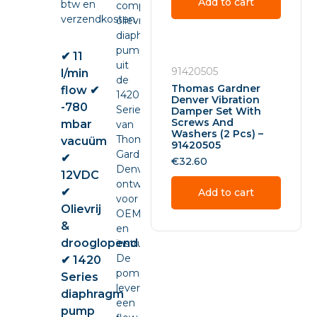
Add to cart
btw en
compacte
verzendkosten.
olievrije
diaphragm
pump
✔ 11
uit
91420505
l/min
de
Thomas Gardner
flow ✔
1420
Denver Vibration
-780
Series
Damper Set With
Screws And
mbar
van
Washers (2 Pcs) –
Thomas
vacuüm
91420505
Gardner
✔
€
32.60
Denver,
12VDC
ontwikkeld
✔
Add to cart
voor
Olievrij
OEM-
&
en
drooglopend
instrumentintegratie.
De
✔ 1420
pomp
Series
levert
diaphragm
een
pump