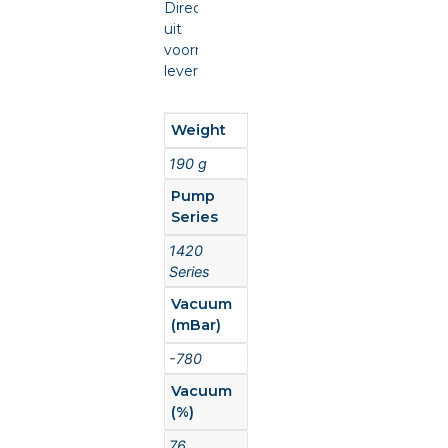
Direct
uit
voorraad
leverbaar.
Weight
190 g
Pump
Series
1420
Series
Vacuum
(mBar)
-780
Vacuum
(%)
76