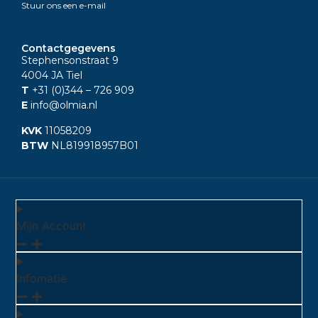
Stuur ons een e-mail
Contactgegevens
Stephensonstraat 9
4004 JA Tiel
T
+31 (0)344
– 726 909
E
info@olmia.nl
KVK
11058209
BTW
NL819918957B01
Mijn Account
Infomatie