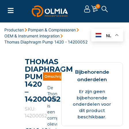
0
Producten
Pompen & Compressoren
OEM & Instrument integration
NL
Thomas Diaphragm Pump 1420 - 14200052
THOMAS
DIAPHRAGM
Bijbehorende
PUMP
Omschrijving
Eigenschappen
Documente
onderdelen
1420
De
–
Er zijn geen
Thomas
14200052
bijbehorende
14200052
onderdelen voor
is
SKU:
dit product
een
14200052
beschikbaar.
compacte
olievrije