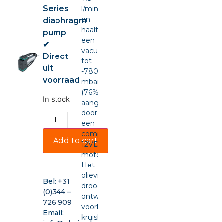
Series
l/min
en
diaphragm
haalt
pump
een
✔
vacuüm
Direct
tot
uit
-780
voorraad
mbar
(76%),
In stock
aangedreven
door
een
compacte
Add to cart
12VDC-
motor.
Het
olievrije,
Bel:
+31
drooglopende
(0)344 –
ontwerp
726 909
voorkomt
Email:
kruisbesmetting