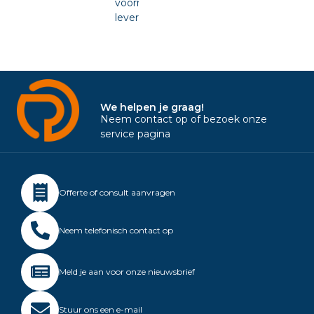
voorraad
leverbaar.
We helpen je graag!
Neem contact op of bezoek onze
service pagina
Offerte of consult aanvragen
Neem telefonisch contact op
Meld je aan voor onze nieuwsbrief
Stuur ons een e-mail