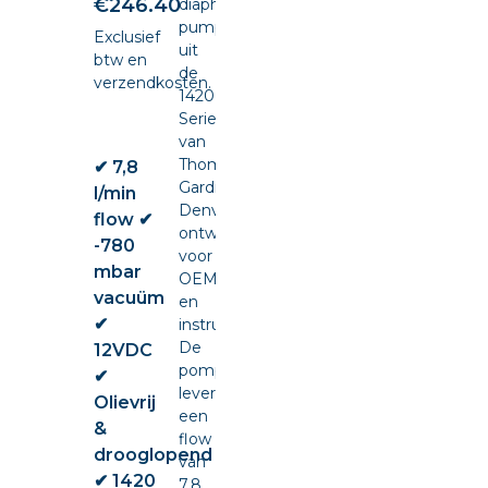
€
246.40
diaphragm
pump
Exclusief
uit
btw en
de
verzendkosten.
1420
Series
van
Thomas
✔ 7,8
Gardner
l/min
Denver,
flow ✔
ontwikkeld
-780
voor
mbar
OEM-
vacuüm
en
✔
instrumentintegratie.
De
12VDC
pomp
✔
levert
Olievrij
een
&
flow
drooglopend
van
✔ 1420
7,8