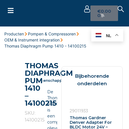
€
0.00
0
Producten
Pompen & Compressoren
NL
OEM & Instrument integration
Thomas Diaphragm Pump 1410 - 14100215
THOMAS
DIAPHRAGM
Bijbehorende
PUMP
Omschrijving
Eigenschappen
Documenten
onderdelen
1410
De
–
Thomas
14100215
14100215
is
29011933
SKU:
een
Thomas Gardner
14100215
compacte
Denver Adapter For
BLDC Motor 24V –
olievrije