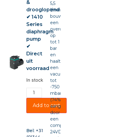
&
5,5
drooglopend
l/min,
bouwt
✔ 1410
een
Series
overdruk
diaphragm
op
pump
tot 1
✔
bar
Direct
en
uit
haalt
een
voorraad
vacuüm
In stock
tot
-750
mbar
(74%),
Add to cart
aangedreven
door
een
compacte
Bel:
+31
24VDC-