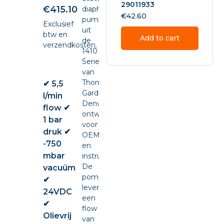
29011933
€
415.10
diaphragm
€
42.60
pump
Exclusief
uit
btw en
Add to cart
de
verzendkosten.
1410
Series
van
Thomas
✔ 5,5
Gardner
l/min
Denver,
flow ✔
ontwikkeld
1 bar
voor
druk ✔
OEM-
-750
en
mbar
instrumentintegratie.
De
vacuüm
pomp
✔
levert
24VDC
een
✔
flow
Olievrij
van