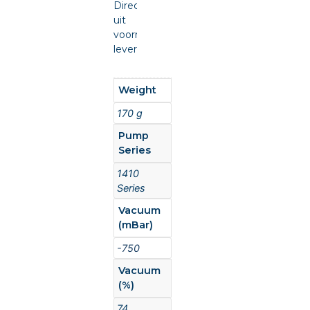
Direct
uit
voorraad
leverbaar.
Weight
170 g
Pump
Series
1410
Series
Vacuum
(mBar)
-750
Vacuum
(%)
74