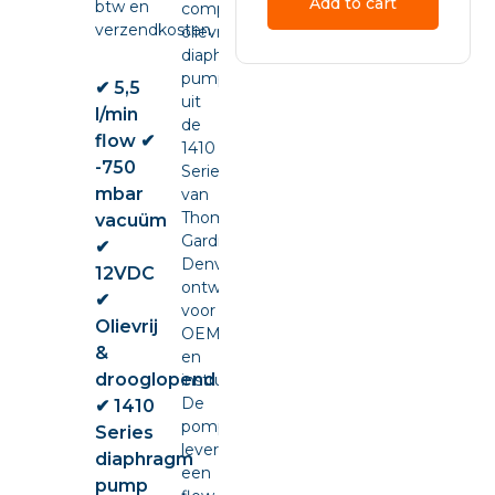
Add to cart
btw en
compacte
verzendkosten.
olievrije
diaphragm
pump
✔ 5,5
uit
l/min
de
flow ✔
1410
-750
Series
mbar
van
Thomas
vacuüm
Gardner
✔
Denver,
12VDC
ontwikkeld
✔
voor
Olievrij
OEM-
&
en
drooglopend
instrumentintegratie.
De
✔ 1410
pomp
Series
levert
diaphragm
een
pump