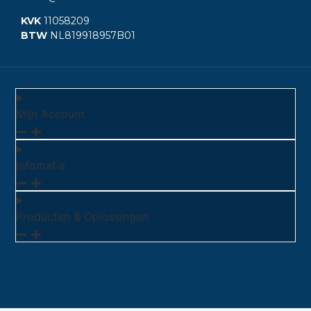
KVK
11058209
BTW
NL819918957B01
Mijn Account
Infomatie
Producten & Oplossingen