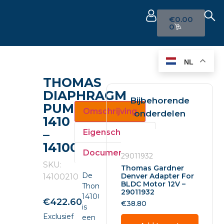
€
0.00
0
NL
THOMAS
DIAPHRAGM
Bijbehorende
PUMP
Omschrijving
onderdelen
1410
–
Eigenschappen
14100210
Documenten
29011932
SKU:
Thomas Gardner
De
Denver Adapter For
14100210
BLDC Motor 12V –
Thomas
29011932
14100210
€
422.60
€
38.80
is
Exclusief
een