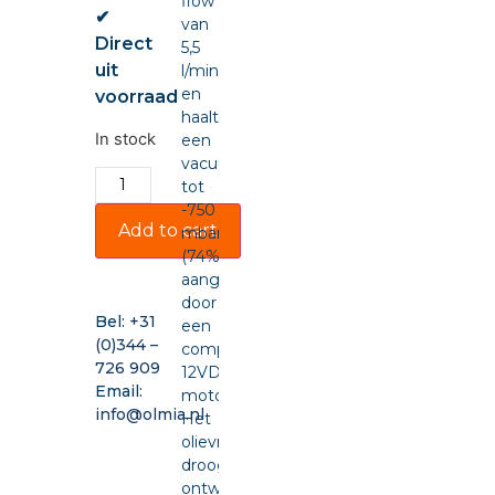
flow
✔
van
Direct
5,5
uit
l/min
en
voorraad
haalt
In stock
een
vacuüm
tot
-750
Add to cart
mbar
(74%),
aangedreven
door
Bel:
+31
een
(0)344 –
compacte
726 909
12VDC-
Email:
motor.
info@olmia.nl
Het
olievrije,
drooglopende
ontwerp