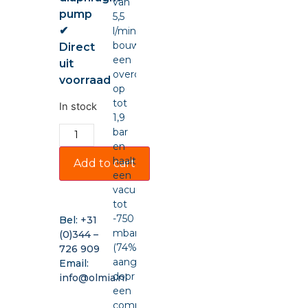
van
pump
5,5
✔
l/min,
bouwt
Direct
een
uit
overdruk
voorraad
op
tot
In stock
1,9
bar
en
haalt
Add to cart
een
vacuüm
tot
-750
Bel:
+31
mbar
(0)344 –
(74%),
726 909
aangedreven
Email:
door
info@olmia.nl
een
compacte