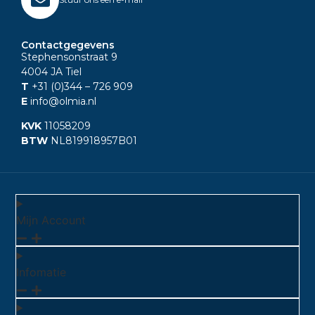
Contactgegevens
Stephensonstraat 9
4004 JA Tiel
T
+31 (0)344
– 726 909
E
info@olmia.nl
KVK
11058209
BTW
NL819918957B01
Mijn Account
Infomatie