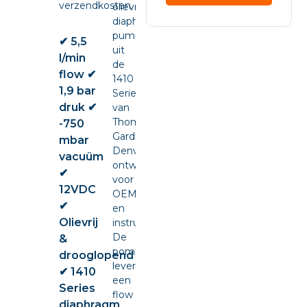
verzendkosten.
olievrije
diaphragm
pump
✔ 5,5
uit
l/min
de
flow ✔
1410
1,9 bar
Series
druk ✔
van
Thomas
-750
Gardner
mbar
Denver,
vacuüm
ontwikkeld
✔
voor
12VDC
OEM-
✔
en
Olievrij
instrumentintegratie.
De
&
pomp
drooglopend
levert
✔ 1410
een
Series
flow
diaphragm