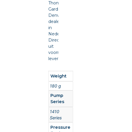
Thomas
Gardner
Denver
dealer
in
Nederland.
Direct
uit
voorraad
leverbaar.
Weight
180 g
Pump
Series
1410
Series
Pressure