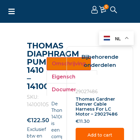
0
NL
THOMAS
DIAPHRAGM
Bijbehorende
PUMP
Omschrijving
onderdelen
1410
–
Eigenschappen
14100105
Documenten
29027486
SKU:
Thomas Gardner
De
Denver Cable
14100105
Harness For LC
Thomas
Motor – 29027486
14100105
€
122.50
€
11.30
is
Exclusief
een
Add to cart
btw en
compacte