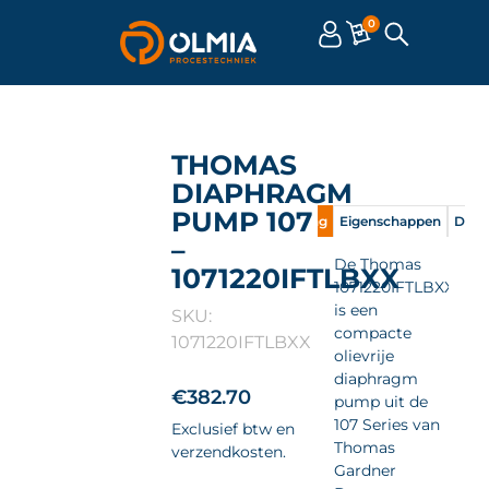
0
THOMAS
DIAPHRAGM
PUMP 107
Omschrijving
Eigenschappen
Doc
–
De Thomas
1071220IFTLBXX
1071220IFTLBXX
is een
SKU:
compacte
1071220IFTLBXX
olievrije
diaphragm
€
382.70
pump uit de
107 Series van
Exclusief btw en
Thomas
verzendkosten.
Gardner