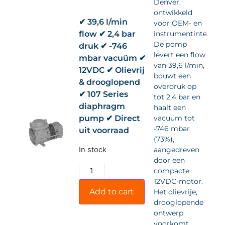
Denver,
ontwikkeld
✔ 39,6 l/min
voor OEM- en
flow ✔ 2,4 bar
instrumentintegrati
De pomp
druk ✔ -746
levert een flow
mbar vacuüm ✔
van 39,6 l/min,
12VDC ✔ Olievrij
bouwt een
& drooglopend
overdruk op
✔ 107 Series
tot 2,4 bar en
diaphragm
haalt een
pump ✔ Direct
vacuüm tot
-746 mbar
uit voorraad
(73%),
In stock
aangedreven
door een
compacte
12VDC-motor.
Add to cart
Het olievrije,
drooglopende
ontwerp
voorkomt