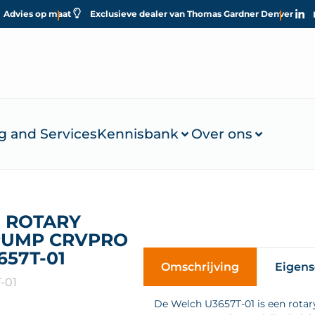
Advies op maat
Exclusieve dealer van Thomas Gardner Denver
g and Services
Kennisbank
Over ons
 ROTARY
PUMP CRVPRO
657T-01
Omschrijving
Eigen
-01
De Welch U3657T-01 is een rotar