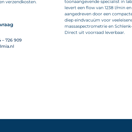
toonaangevende specialist in la
 en verzendkosten.
levert een flow van 1238 l/min en
aangedreven door een compacte 
diep eindvacuüm voor veeleisend
nvraag
massaspectrometrie en Schlenk-li
Direct uit voorraad leverbaar.
4 – 726 909
lmia.nl