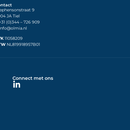
ntact
ephensonstraat 9
04 JA Tiel
31 (0)344
– 726 909
nfo@olmia.nl
VK
11058209
TW
NL819918957B01
Connect met ons