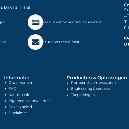
Co
bij ons in Tiel
St
40
T
+
gen
Meld je aan voor onze nieuwsbrief
E
i
K
t op
Stuur ons een e-mail
B
Informatie
Producten & Oplossingen
Onze merken
Pompen & compressoren
FAQ
Engineering & services
Kennisbank
Toepassingen
Algemene voorwaarden
Privacybeleid
Disclaimer