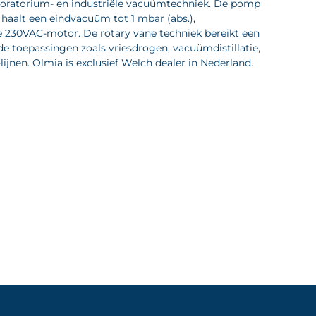
boratorium- en industriële vacuümtechniek. De pomp
 haalt een eindvacuüm tot 1 mbar (abs.),
230VAC-motor. De rotary vane techniek bereikt een
e toepassingen zoals vriesdrogen, vacuümdistillatie,
jnen. Olmia is exclusief Welch dealer in Nederland.