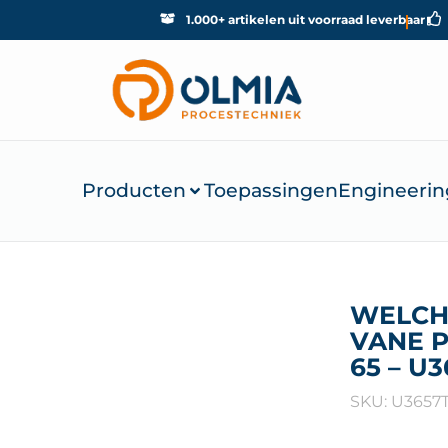
1.000+ artikelen uit voorraad leverbaar
Producten
Toepassingen
Engineerin
WELCH
VANE 
65 – U3
SKU: U3657T