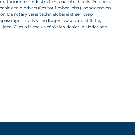
boratorium- en industriële vacuümtechniek. De pomp
 haalt een eindvacuüm tot 1 mbar (abs.), aangedreven
. De rotary vane techniek bereikt een diep
passingen zoals vriesdrogen, vacuümdistillatie,
jnen. Olmia is exclusief Welch dealer in Nederland.