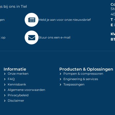
Co
bij ons in Tiel
St
40
T
+
gen
Meld je aan voor onze nieuwsbrief
E
i
K
t op
Stuur ons een e-mail
B
Informatie
Producten & Oplossingen
Onze merken
Pompen & compressoren
FAQ
Engineering & services
Kennisbank
Toepassingen
Algemene voorwaarden
Privacybeleid
Disclaimer