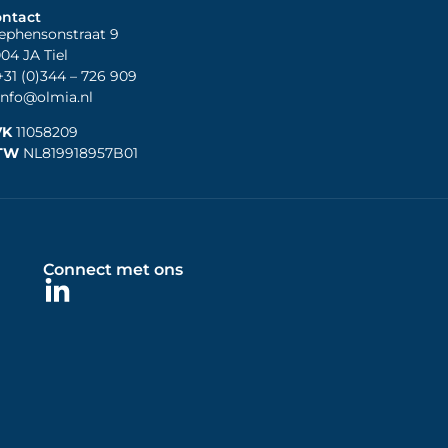
ntact
ephensonstraat 9
04 JA Tiel
31 (0)344
– 726 909
nfo@olmia.nl
VK
11058209
TW
NL819918957B01
Connect met ons