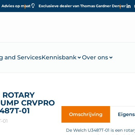
Advies op maat
Exclusieve dealer van Thomas Gardner Denver
g and Services
Kennisbank
Over ons
 ROTARY
PUMP CRVPRO
3487T-01
Omschrijving
Eigen
-01
De Welch U3487T-01 is een rotar