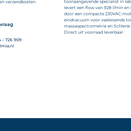
toonaangevende specialist in la
 en verzendkosten.
levert een flow van 928 l/min en
door een compacte 230VAC-motor
eindvacuüm voor veeleisende toe
nvraag
massaspectrometrie en Schlenk-li
Direct uit voorraad leverbaar.
4 – 726 909
lmia.nl