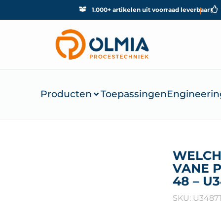
1.000+ artikelen uit voorraad leverbaar
Producten
Toepassingen
Engineerin
WELCH
VANE 
48 – U
SKU: U3487T