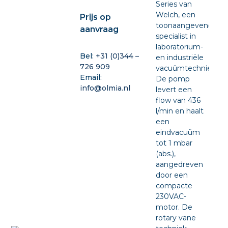
Series van
Welch, een
Prijs op
toonaangevende
aanvraag
specialist in
laboratorium-
Bel:
+31 (0)344 –
en industriële
726 909
vacuümtechniek.
Email:
De pomp
info@olmia.nl
levert een
flow van 436
l/min en haalt
een
eindvacuüm
tot 1 mbar
(abs.),
aangedreven
door een
compacte
230VAC-
motor. De
rotary vane