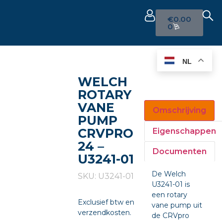
€
0.00
0
NL
WELCH
ROTARY
VANE
Omschrijving
PUMP
CRVPRO
Eigenschappen
24 –
Documenten
U3241-01
De Welch
SKU: U3241-01
U3241-01 is
een rotary
Exclusief btw en
vane pump uit
verzendkosten.
de CRVpro