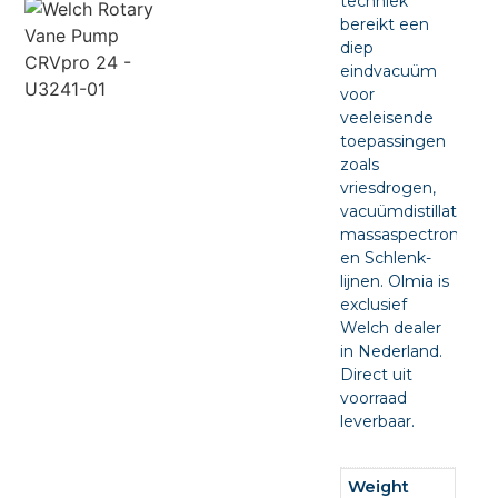
techniek
bereikt een
diep
eindvacuüm
voor
veeleisende
toepassingen
zoals
vriesdrogen,
vacuümdistillatie,
massaspectrometri
en Schlenk-
lijnen. Olmia is
exclusief
Welch dealer
in Nederland.
Direct uit
voorraad
leverbaar.
Weight