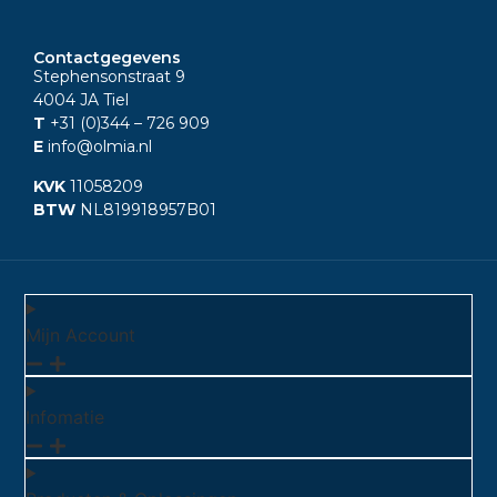
Contactgegevens
Stephensonstraat 9
4004 JA Tiel
T
+31 (0)344
– 726 909
E
info@olmia.nl
KVK
11058209
BTW
NL819918957B01
Mijn Account
Infomatie