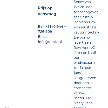
Series van
Welch, een
Prijs op
toonaangevende
aanvraag
specialist in
laboratorium-
Bel:
+31 (0)344 –
en industriële
726 909
vacuümtechniek.
Email:
De pomp
info@olmia.nl
levert een
flow van 100
l/min en haalt
een
eindvacuüm
tot 1 mbar
(abs.),
aangedreven
door een
compacte
230VAC-
motor. De
rotary vane