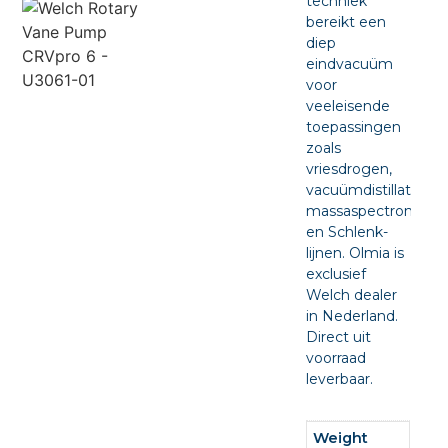
techniek
bereikt een
diep
eindvacuüm
voor
veeleisende
toepassingen
zoals
vriesdrogen,
vacuümdistillatie,
massaspectrometri
en Schlenk-
lijnen. Olmia is
exclusief
Welch dealer
in Nederland.
Direct uit
voorraad
leverbaar.
Weight