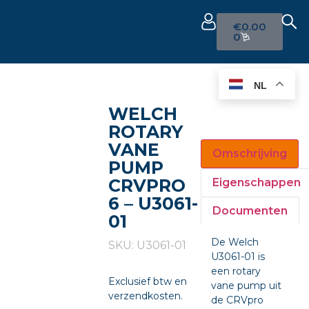
€
0.00
0
NL
WELCH
ROTARY
VANE
Omschrijving
PUMP
CRVPRO
Eigenschappen
6 – U3061-
Documenten
01
De Welch
SKU: U3061-01
U3061-01 is
een rotary
Exclusief btw en
vane pump uit
verzendkosten.
de CRVpro