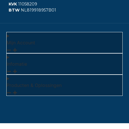
KVK
11058209
BTW
NL819918957B01
Mijn Account
Infomatie
Producten & Oplossingen