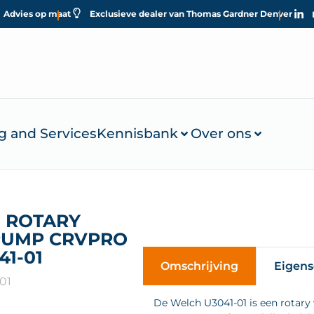
Advies op maat
Exclusieve dealer van Thomas Gardner Denver
g and Services
Kennisbank
Over ons
 ROTARY
PUMP CRVPRO
41-01
Omschrijving
Eigen
01
De Welch U3041-01 is een rotary