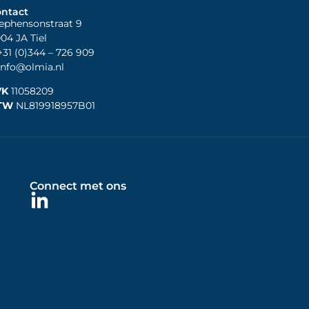
ntact
ephensonstraat 9
04 JA Tiel
31 (0)344
– 726 909
nfo@olmia.nl
VK
11058209
TW
NL819918957B01
Connect met ons