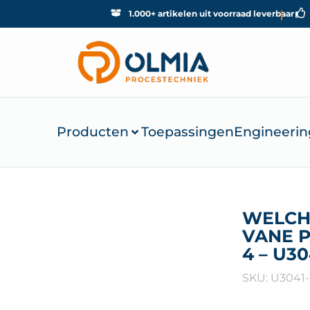
1.000+ artikelen uit voorraad leverbaar
Producten
Toepassingen
Engineerin
WELCH
VANE 
4 – U30
SKU: U3041-