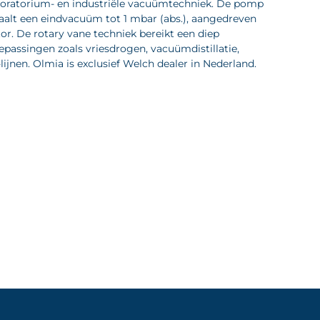
boratorium- en industriële vacuümtechniek. De pomp
haalt een eindvacuüm tot 1 mbar (abs.), aangedreven
. De rotary vane techniek bereikt een diep
passingen zoals vriesdrogen, vacuümdistillatie,
jnen. Olmia is exclusief Welch dealer in Nederland.