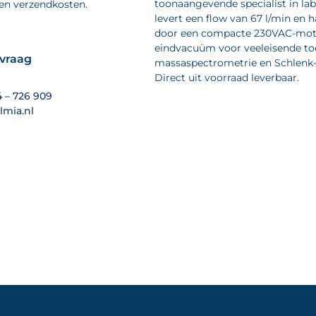
toonaangevende specialist in la
 en verzendkosten.
levert een flow van 67 l/min en 
door een compacte 230VAC-motor
eindvacuüm voor veeleisende toe
nvraag
massaspectrometrie en Schlenk-li
Direct uit voorraad leverbaar.
4 – 726 909
lmia.nl