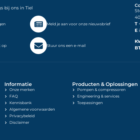
Co
bij ons in Tiel
St
40
T
+
gen
Meld je aan voor onze nieuwsbrief
E
i
K
t op
Stuur ons een e-mail
B
Informatie
Producten & Oplossingen
Onze merken
Pompen & compressoren
FAQ
Engineering & services
Kennisbank
Toepassingen
Algemene voorwaarden
Privacybeleid
Disclaimer