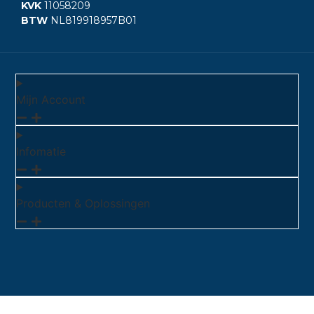
KVK
11058209
BTW
NL819918957B01
Mijn Account
Infomatie
Producten & Oplossingen