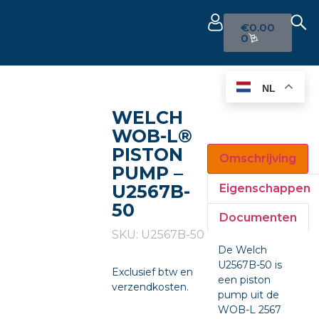
€
0.00
0
NL
WELCH
WOB-L®
PISTON
Omschrijving
PUMP –
U2567B-
Eigenschappen
50
Documenten
SKU: U2567B-50
De Welch
U2567B-50 is
Exclusief btw en
een piston
verzendkosten.
pump uit de
WOB-L 2567