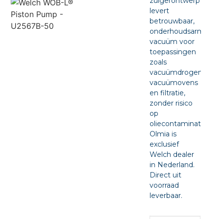
zuigerontwerp
levert
betrouwbaar,
onderhoudsarm
vacuüm voor
toepassingen
zoals
vacuümdrogen,
vacuümovens
en filtratie,
zonder risico
op
oliecontaminatie.
Olmia is
exclusief
Welch dealer
in Nederland.
Direct uit
voorraad
leverbaar.