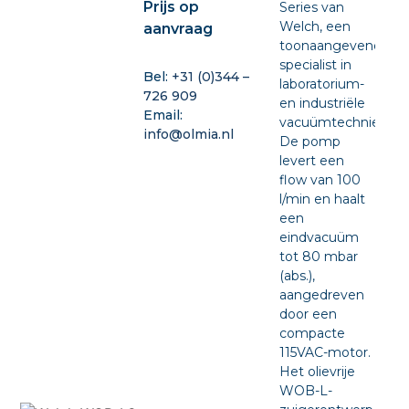
Prijs op
Series van
Welch, een
aanvraag
toonaangevende
specialist in
Bel:
+31 (0)344 –
laboratorium-
726 909
en industriële
Email:
vacuümtechniek.
info@olmia.nl
De pomp
levert een
flow van 100
l/min en haalt
een
eindvacuüm
tot 80 mbar
(abs.),
aangedreven
door een
compacte
115VAC-motor.
Het olievrije
WOB-L-