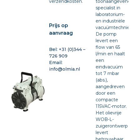
verzendkosten.
toonaangevende
specialist in
laboratorium-
en industriële
Prijs op
vacuümtechniek.
aanvraag
De pomp
levert een
flow van 65
Bel:
+31 (0)344 –
l/min en haalt
726 909
een
Email:
eindvacuüm
info@olmia.nl
tot 7 mbar
(abs.),
aangedreven
door een
compacte
115VAC-motor.
Het olievrije
WOB-L-
zuigerontwerp
levert
betrouwbaar,