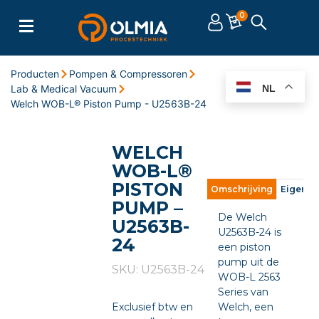
0
Producten
Pompen & Compressoren
Lab & Medical Vacuum
NL
Welch WOB-L® Piston Pump - U2563B-24
WELCH
WOB-L®
PISTON
Omschrijving
Eigens
PUMP –
De Welch
U2563B-
U2563B-24 is
24
een piston
pump uit de
SKU: U2563B-24
WOB-L 2563
Series van
Exclusief btw en
Welch, een