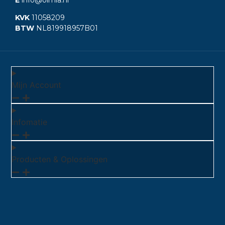
KVK
11058209
BTW
NL819918957B01
Mijn Account
Infomatie
Producten & Oplossingen