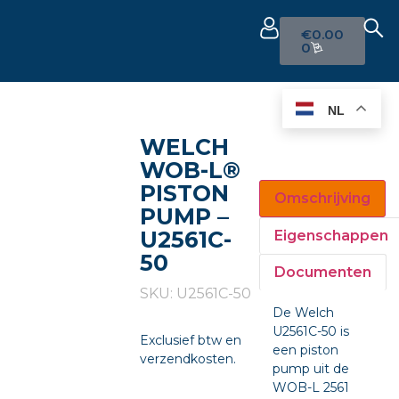
€
0.00
0
NL
WELCH
WOB-L®
PISTON
Omschrijving
PUMP –
U2561C-
Eigenschappen
50
Documenten
SKU: U2561C-50
De Welch
U2561C-50 is
Exclusief btw en
een piston
verzendkosten.
pump uit de
WOB-L 2561