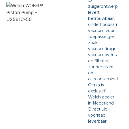
L-
zuigerontwerp
levert
betrouwbaar,
onderhoudsarm
vacuüm voor
toepassingen
zoals
vacuümdrogen,
vacuümovens
en filtratie,
zonder risico
op
oliecontaminatie.
Olmia is
exclusief
Welch dealer
in Nederland.
Direct uit
voorraad
leverbaar.