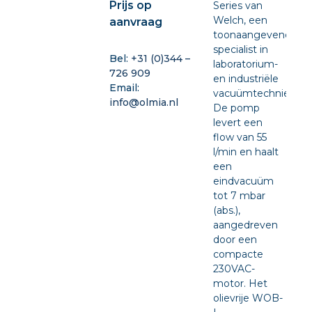
Prijs op
Series van
Welch, een
aanvraag
toonaangevende
specialist in
Bel:
+31 (0)344 –
laboratorium-
726 909
en industriële
Email:
vacuümtechniek.
info@olmia.nl
De pomp
levert een
flow van 55
l/min en haalt
een
eindvacuüm
tot 7 mbar
(abs.),
aangedreven
door een
compacte
230VAC-
motor. Het
olievrije WOB-