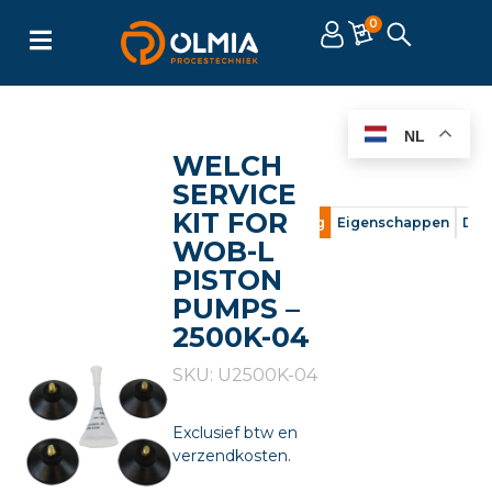
0
NL
WELCH
SERVICE
KIT FOR
Omschrijving
Eigenschappen
Doc
WOB-L
PISTON
PUMPS –
2500K-04
SKU: U2500K-04
Exclusief btw en
verzendkosten.