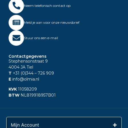
Neem telefonisch contact op
Meld je aan voor onze nieuwsbrief
Stuur ons een e-mail
Contactgegevens
Stephensonstraat 9
4004 JA Tiel
T
+31 (0)344
– 726 909
E
info@olmia.nl
KVK
11058209
BTW
NL819918957B01
Mijn Account