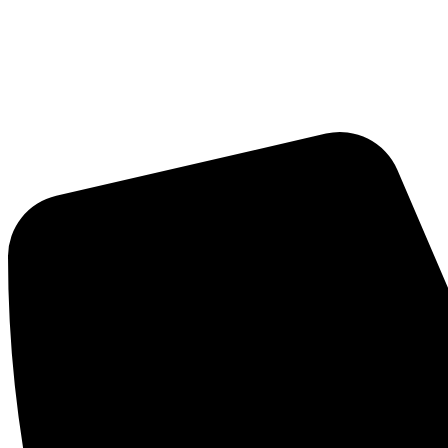
1.000+ artikelen uit voorraad leverbaar
Advies op maat
Exclusieve dealer van Thomas Gardner Denver
Linkedin