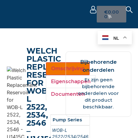
€
0.00
0
NL
WELCH
PLASTIC
Bijbehorende
REPLACEMENT
Omschrijving
onderdelen
RESERVOIR
Er zijn geen
FOR
Eigenschappen
bijbehorende
WOB-
onderdelen voor
Documenten
L
dit product
2522,
beschikbaar.
2534,
Pump Series
2546
–
WOB-L
2522/2534/2546