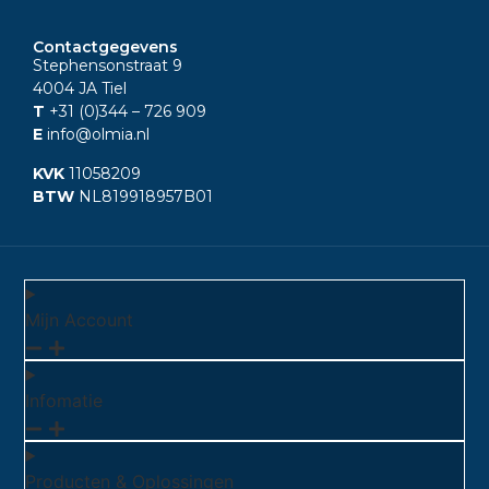
Contactgegevens
Stephensonstraat 9
4004 JA Tiel
T
+31 (0)344
– 726 909
E
info@olmia.nl
KVK
11058209
BTW
NL819918957B01
Mijn Account
Infomatie
Producten & Oplossingen