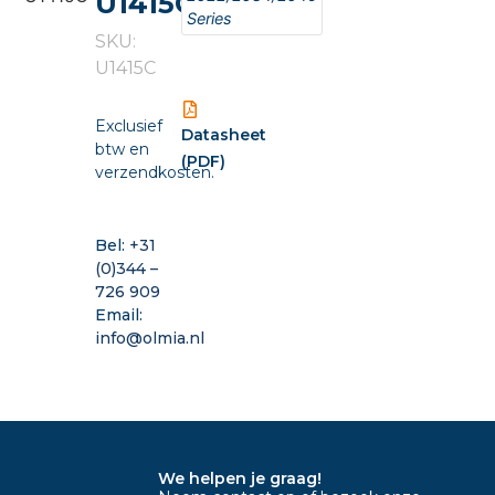
U1415C
Series
SKU:
U1415C
Exclusief
Datasheet
btw en
(PDF)
verzendkosten.
Bel:
+31
(0)344 –
726 909
Email:
info@olmia.nl
We helpen je graag!