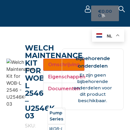
€
0.00
0
NL
WELCH
MAINTENANCE
Bijbehorende
KIT
Omschrijving
onderdelen
FOR
Er zijn geen
WOB-
Eigenschappen
bijbehorende
L
onderdelen voor
Documenten
2546
dit product
–
beschikbaar.
U2546K-
Pump
03
Series
SKU:
WOB-L