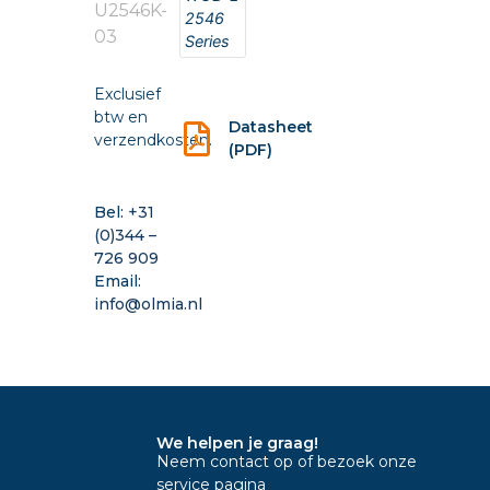
U2546K-
2546
03
Series
Exclusief
btw en
Datasheet
verzendkosten.
(PDF)
Bel:
+31
(0)344 –
726 909
Email:
info@olmia.nl
We helpen je graag!
Neem contact op of bezoek onze
service pagina