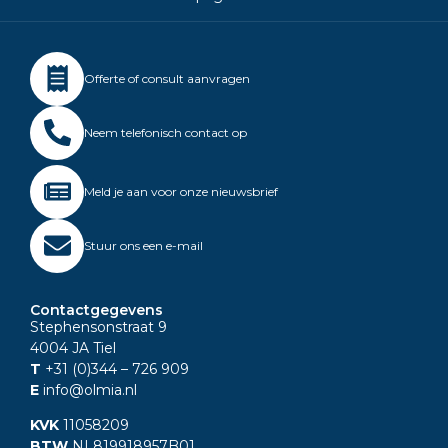
Offerte of consult aanvragen
Neem telefonisch contact op
Meld je aan voor onze nieuwsbrief
Stuur ons een e-mail
Contactgegevens
Stephensonstraat 9
4004 JA Tiel
T
+31 (0)344
– 726 909
E
info@olmia.nl
KVK
11058209
BTW
NL819918957B01